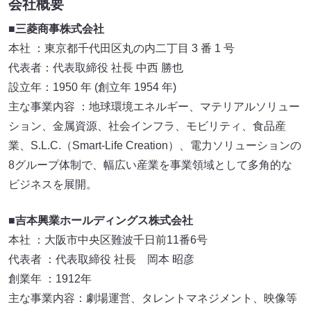
会社概要
■三菱商事株式会社
本社 ：東京都千代田区丸の内二丁目 3 番 1 号
代表者：代表取締役 社長 中西 勝也
設立年：1950 年 (創立年 1954 年)
主な事業内容 ：地球環境エネルギー、マテリアルソリュー
ション、金属資源、社会インフラ、モビリティ、食品産
業、S.L.C.（Smart-Life Creation）、電力ソリューションの
8グループ体制で、幅広い産業を事業領域として多角的な
ビジネスを展開。
■吉本興業ホールディングス株式会社
本社 ：大阪市中央区難波千日前11番6号
代表者 ：代表取締役 社長 岡本 昭彦
創業年 ：1912年
主な事業内容：劇場運営、タレントマネジメント、映像等