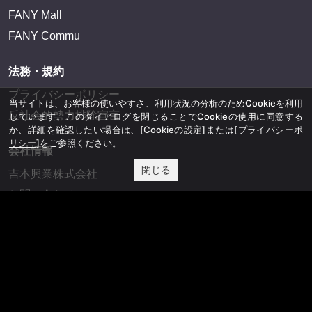
FANY Mall
FANY Commu
法務・規約
プライバシーポリシー
当サイトは、お客様の使いやすさ、利用状況の分析のためCookieを利用
反社会的勢力排除宣言
しています。このダイアログを閉じることでCookieの使用に同意する
か、詳細を確認したい場合は、
[Cookieの設定]
または
[プライバシーポ
リシー]
をご参照ください。
会社情報
閉じる
吉本興業株式会社
お問い合わせ
その他
よしもとニュースセンターアーカイブ