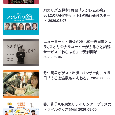
バカリズム脚本! 舞台『ノンレムの窓』
vol.2のFANYチケット1次先行受付スター
ト
2026.08.07
ニューヨーク・嶋佐が地元富士吉田市とコ
ラボ! オリジナルコーヒーがふるさと納税
サービス「わらふる」で受付開始
2026.08.06
丹生明里がゲスト出演! パンサー向井＆長
田『くるま温泉ちゃんねる』
2026.08.06
鈴川絢子×JR東海リテイリング・プラスの
トラベルグッズ発売!
2026.08.05