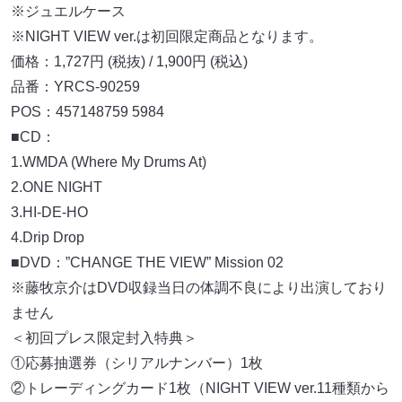
※ジュエルケース
※NIGHT VIEW ver.は初回限定商品となります。
価格：1,727円 (税抜) / 1,900円 (税込)
品番：YRCS-90259
POS：457148759 5984
■CD：
1.WMDA (Where My Drums At)
2.ONE NIGHT
3.HI-DE-HO
4.Drip Drop
■DVD：”CHANGE THE VIEW” Mission 02
※藤牧京介はDVD収録当日の体調不良により出演しており
ません
＜初回プレス限定封入特典＞
①応募抽選券（シリアルナンバー）1枚
②トレーディングカード1枚（NIGHT VIEW ver.11種類から