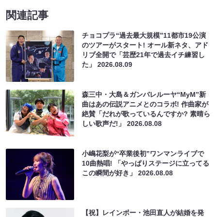
関連記事
チョコプラ“過去最大規模”11都市19公演
のツアーがスタート! オール新ネタ、アド
リブ全開で「芸歴21年で過去イチ練習し
た」
2026.08.09
森三中・大島＆ガンバレルーヤ“MyM”新
曲はあの伝説アニメとのコラボ! 作曲家が
絶賛「だれが歌っているんですか? 素晴ら
しい歌声だ!」
2026.08.08
小嶋花梨が“卒業後初”ワンマンライブで
10曲熱唱! 「やっぱりステージに立ってる
この瞬間が好き」
2026.08.08
【祝】レインボー・池田直人が結婚を発