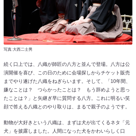
写真:大西二士男
続く口上では、八織が師匠の八方と並んで登場。八方は公
演開催を喜び、この日のために会場探しからチケット販売
までやり遂げた八織をねぎらいます。そして、「10年間、
嫌なことは？ つらかったことは？ もう辞めようと思っ
たことは？」と矢継ぎ早に質問する八方。これに明るい笑
顔で答える八織とのやり取りは、まるで親子のようです。
動物が大好きという八織は、まずは犬が出てくるネタ「元
犬」を披露しました。人間になった犬をかわいらしく口