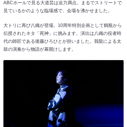
ABCホールで見る大道芸は迫力満点。まるでストリートで
見ているかのような臨場感で、会場を沸かせました。
大トリに再び八織が登場。10周年特別企画として鶴瓶から
伝授されたネタ「死神」に挑みます。演出は八織の役者時
代の師匠である後藤ひろひとが担いました。我龍による太
鼓の演奏から物語が幕開けします。