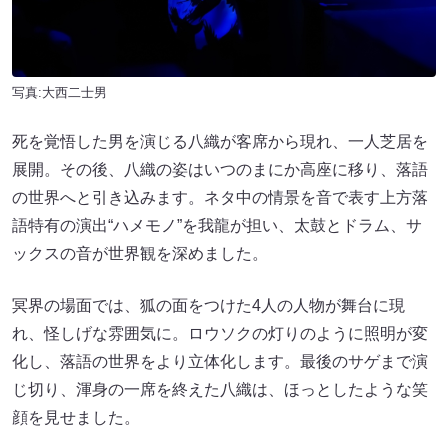
写真:大西二士男
死を覚悟した男を演じる八織が客席から現れ、一人芝居を
展開。その後、八織の姿はいつのまにか高座に移り、落語
の世界へと引き込みます。ネタ中の情景を音で表す上方落
語特有の演出“ハメモノ”を我龍が担い、太鼓とドラム、サ
ックスの音が世界観を深めました。
冥界の場面では、狐の面をつけた4人の人物が舞台に現
れ、怪しげな雰囲気に。ロウソクの灯りのように照明が変
化し、落語の世界をより立体化します。最後のサゲまで演
じ切り、渾身の一席を終えた八織は、ほっとしたような笑
顔を見せました。