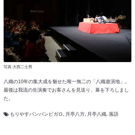
写真:大西二士男
八織の10年の集大成を魅せた唯一無二の「八織遊演地」。
最後は我流の生演奏でお客さんを見送り、幕を下ろしまし
た。
もりやすバンバンビガロ
,
月亭八方
,
月亭八織
,
落語