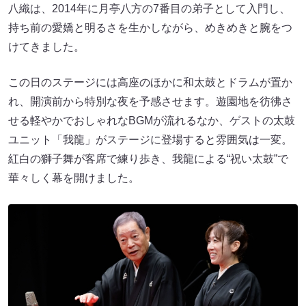
八織は、2014年に月亭八方の7番目の弟子として入門し、
持ち前の愛嬌と明るさを生かしながら、めきめきと腕をつ
けてきました。
この日のステージには高座のほかに和太鼓とドラムが置か
れ、開演前から特別な夜を予感させます。遊園地を彷彿さ
せる軽やかでおしゃれなBGMが流れるなか、ゲストの太鼓
ユニット「我龍」がステージに登場すると雰囲気は一変。
紅白の獅子舞が客席で練り歩き、我龍による“祝い太鼓”で
華々しく幕を開けました。