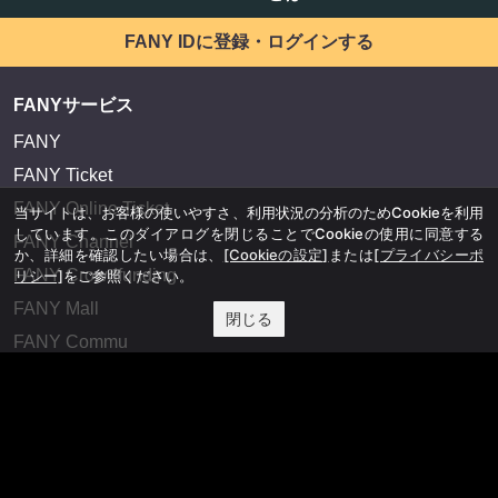
FANY IDに登録・ログインする
FANYサービス
FANY
FANY Ticket
FANY Online Ticket
当サイトは、お客様の使いやすさ、利用状況の分析のためCookieを利用
しています。このダイアログを閉じることでCookieの使用に同意する
FANY Channel
か、詳細を確認したい場合は、
[Cookieの設定]
または
[プライバシーポ
FANY Crowdfunding
リシー]
をご参照ください。
FANY Mall
閉じる
FANY Commu
法務・規約
プライバシーポリシー
反社会的勢力排除宣言