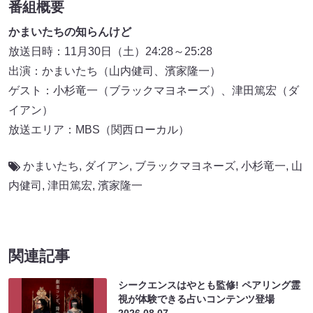
番組概要
かまいたちの知らんけど
放送日時：11月30日（土）24:28～25:28
出演：かまいたち（山内健司、濱家隆一）
ゲスト：小杉竜一（ブラックマヨネーズ）、津田篤宏（ダ
イアン）
放送エリア：MBS（関西ローカル）
かまいたち
,
ダイアン
,
ブラックマヨネーズ
,
小杉竜一
,
山
内健司
,
津田篤宏
,
濱家隆一
関連記事
シークエンスはやとも監修! ペアリング霊
視が体験できる占いコンテンツ登場