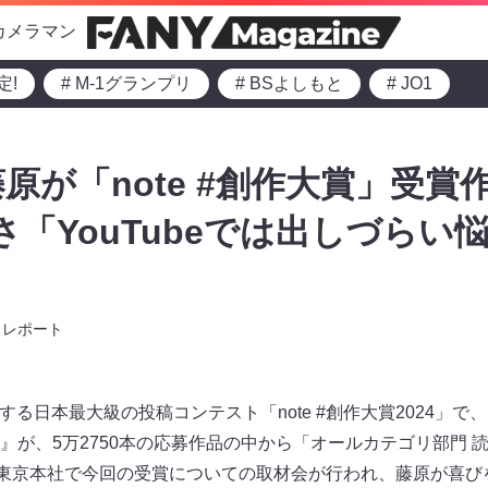
カメラマン
定!
# M-1グランプリ
# BSよしもと
# JO1
原が「note #創作大賞」受賞
さ「YouTubeでは出しづらい
」
レポート
催する日本最大級の投稿コンテスト「note #創作大賞2024」
』が、5万2750本の応募作品の中から「オールカテゴリ部門
本東京本社で今回の受賞についての取材会が行われ、藤原が喜び