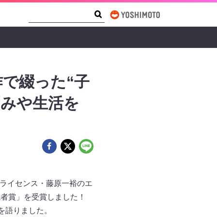
Search Form
Search
作で綴った“子
悩みや生活を
で、ライセンス・藤原一裕のエ
 読者賞」を受賞しました！
を語りました。