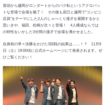
冒頭から越岡がロンダートからのバク転というアクロバッ
トな登場で会場を魅了！ その後も辰巳と越岡で“コンビニ
店員”をテーマにした2人のしゃべくり漫才を展開するかと
思いきや、福田、松崎が次々と登場！ 4人構成ならでは
の特性をいかした3分間の漫才で会場を沸かせました。
自身初の準々決勝をかけた3回戦の結果は……！？ 11月9
日（土）19:00頃に公式ホームページにて発表されます。ぜ
ひご覧ください！