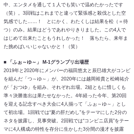
中、エンタメを通して１人でも笑いで温めたかったです
（笑）。3回戦はこれまでと違って緊張感と殺伐とした空
気感でした……！ とにかく、わたくしは結果を松（＝待
つ）のみ。結果はどうであれやりきりました。この4人で
はじめて出来たこともうれしかった！ 落ちたら、来年ま
た挑めばいいじゃないかと！（笑）
■ 「ふぉ～ゆ～」 M-1グランプリ出場歴
2019年と2020年にメンバーの福田悠太と辰巳雄大がコンビ
を組んだ「つ～ゆ～」が、2020年には越岡裕貴と松崎祐介
が「おつゆ」を組み、それぞれ出場。2組ともに惜しくも
準々決勝進出は果たせなかった。4年経った今年、第20回
を迎える記念すべき大会に4人揃って「ふぉ～ゆ～」とし
て初出場。1回戦では“夏の肝だめし”をテーマにした2分の
ネタを披露し、見事突破。2回戦では“コンビニ店員”をテー
マに4人構成の特性を存分に生かした3分間の漫才を披露