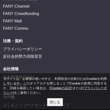
FANY Channel
FANY Crowdfunding
FANY Mall
FANY Commu
法務・規約
プライバシーポリシー
反社会的勢力排除宣言
会社情報
吉本興業株式会社
当サイトは、お客様の使いやすさ、利用状況の分析のためCookieを利用
しています。このダイアログを閉じることでCookieの使用に同意する
お問い合わせ
か、詳細を確認したい場合は、
[Cookieの設定]
または
[プライバシーポ
リシー]
をご参照ください。
その他
閉じる
よしもとニュースセンターアーカイブ