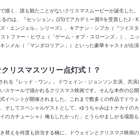
で描く、誰も観たことがないクリスマスムービーが誕生した。
じるのは、『セッション』(15)でアカデミー賞®を受賞したJ・
ズ・エンジェル」シリーズ）、キアナン・シプカ（『ツイスタ
リストファー・ヒヴュ（「ゲーム・オブ・スローンズ」）、ニ
キンメル（「マンダロリアン」）といった豪華キャストが出演
なクリスマスツリー点灯式！？
開される『レッド・ワン』。ドウェイン・ジョンソン主演、共演
いスケールで描かれるクリスマス映画です。そんな本作の公開
式イベントが開催されました。これまで数多くの作品でドウェ
、そしてスペシャルゲストとして、ゆうちゃみはトナカイのカ
イのカチューシャ）俺もしたかった」とうらやましがる場面も
き替えを何度も担当する楠に、ドウェインとクリスマス映画の