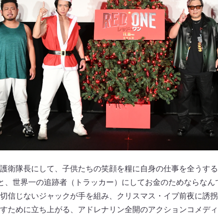
護衛隊長にして、子供たちの笑顔を糧に自身の仕事を全うする
)と、世界一の追跡者（トラッカー）にしてお金のためならなん
切信じないジャックが手を組み、クリスマス・イブ前夜に誘拐
すために立ち上がる、アドレナリン全開のアクションコメディ