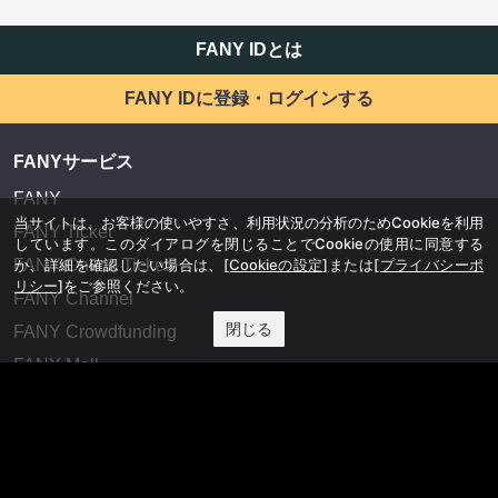
FANY IDとは
FANY IDに登録・ログインする
FANYサービス
FANY
当サイトは、お客様の使いやすさ、利用状況の分析のためCookieを利用
FANY Ticket
しています。このダイアログを閉じることでCookieの使用に同意する
か、詳細を確認したい場合は、
[Cookieの設定]
または
[プライバシーポ
FANY Online Ticket
リシー]
をご参照ください。
FANY Channel
閉じる
FANY Crowdfunding
FANY Mall
FANY Commu
法務・規約
プライバシーポリシー