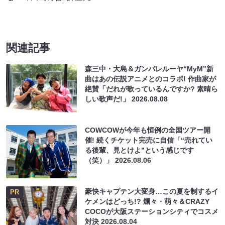
関連記事
森三中・大島＆ガンバレルーヤ“MyM”新
曲はあの伝説アニメとのコラボ! 作曲家が
絶賛「だれが歌っているんですか? 素晴ら
しい歌声だ!」
2026.08.08
COWCOWが今年も恒例の全国ツアー開
催! 続くチケット完売に自信「“売れてい
る後輩、見とけよ”という感じです
（笑）」
2026.08.06
豪快キャプテン大変身…この夏を制するイ
PR
ケメンはどっち!? 爛々・萌々＆CRAZY
COCOが大阪ステーションシティでコスメ
対決
2026.08.04