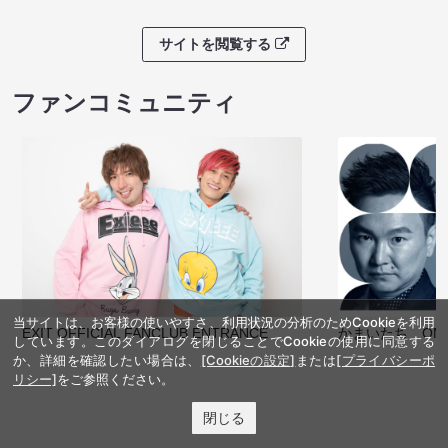
サイトを閲覧する
ファンコミュニティ
当サイトは、お客様の使いやすさ、利用状況の分析のためCookieを利用
EXIT OFFICIAL FANCLUB ENTRANCE
かまいたち OMA
しています。このダイアログを閉じることでCookieの使用に同意する
か、詳細を確認したい場合は、
[Cookieの設定]
または
[プライバシーポ
リシー]
をご参照ください。
閉じる