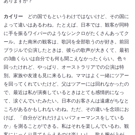
ありますか？
カイリー
どの国でもというわけではないけど、その国に
よって違いはあるわね。たとえば、日本では、観客が同時
に手を振るワイパーのようなシンクロがたくさんあってク
ール。また南米の観客は、歌詞を全部歌うのが好き。前回
ブラジルで公演したときは、彼らの歌声が大きくて、最初
の3曲くらいは自分でも何も聞こえなかったくらい。色々
回ったけれど、やっぱり、オーストラリアでの公演は特
別。家族や友達も見に来るしね。ママはよく一緒にツアー
を回ってくれていたけど、父はツアーには回れなかったの
で、最近は私が演奏しているときはとても感情的になっ
て、涙ぐんでいたみたい。日本のお客さんは遠慮がちなと
ころがあるかもしれないわね。ただ、その違いを念頭にお
けば、「自分がどれだけよいパフォーマンスをしている
か」を測ることができる。私はそれを楽しんでいるわ。観
客にじっくり見てもらえるのは楽しいし、歌も腕が上が