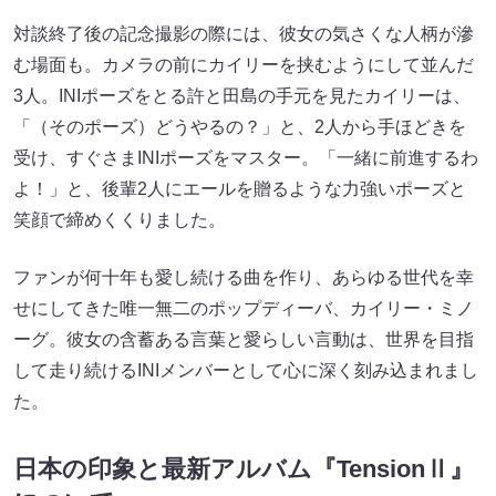
対談終了後の記念撮影の際には、彼女の気さくな人柄が滲
む場面も。カメラの前にカイリーを挟むようにして並んだ
3人。INIポーズをとる許と田島の手元を見たカイリーは、
「（そのポーズ）どうやるの？」と、2人から手ほどきを
受け、すぐさまINIポーズをマスター。「一緒に前進するわ
よ！」と、後輩2人にエールを贈るような力強いポーズと
笑顔で締めくくりました。
ファンが何十年も愛し続ける曲を作り、あらゆる世代を幸
せにしてきた唯一無二のポップディーバ、カイリー・ミノ
ーグ。彼女の含蓄ある言葉と愛らしい言動は、世界を目指
して走り続けるINIメンバーとして心に深く刻み込まれまし
た。
日本の印象と最新アルバム『TensionⅡ』