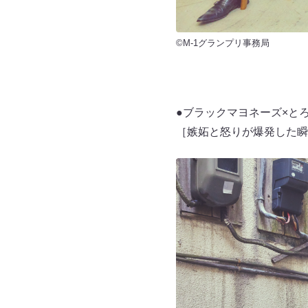
©M-1グランプリ事務局
●ブラックマヨネーズ×と
［嫉妬と怒りが爆発した瞬