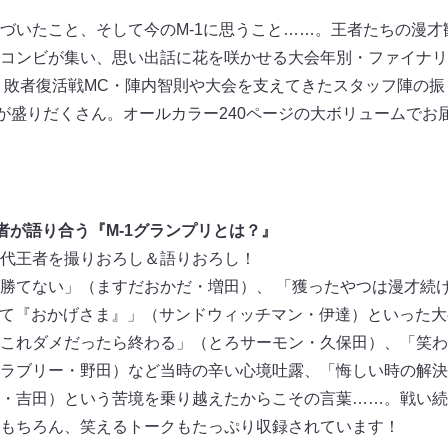
づいたこと、そして今のM-1に思うこと……。王者たちの漫才
コンビが集い、思い出話に花を咲かせる大会年別・ファイナリ
析、敗者復活戦MC・陣内智則や大会を支えてきたスタッフ陣の
画が盛りだくさん。オールカラー240ページの大ボリュームでお
者が語り合う『M-1グランプリとは？』
代王者を撮りおろし＆語りおろし！
勝てない」（ますだおかだ・増田）、 「獲ったやつは漫才続
とって『おかげさま』」（サンドウィッチマン・伊達）といった
これダメだったら終わる」（とろサーモン・久保田）、「笑わ
ラブリー・野田）など当時の辛い心境吐露、「悔しい時の解決
・吉田）という苦境を乗り越えたからこその言葉……。戦い続
もちろん、笑えるトークもたっぷり収録されています！