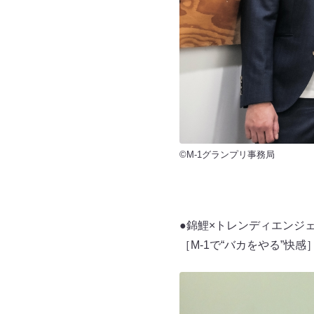
©M-1グランプリ事務局
●錦鯉×トレンディエンジ
［M-1で“バカをやる”快感