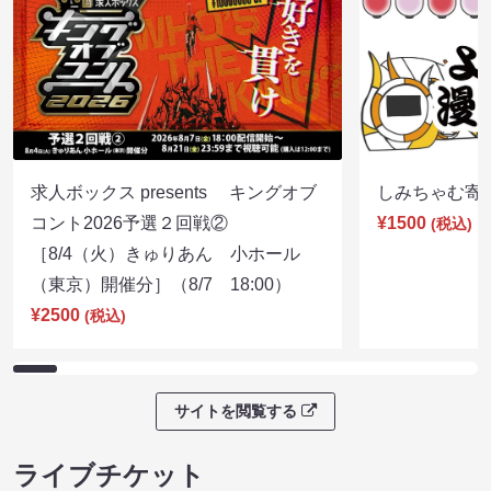
求人ボックス presents キングオブ
しみちゃむ寄席（
コント2026予選２回戦②
¥1500
(税込)
［8/4（火）きゅりあん 小ホール
（東京）開催分］（8/7 18:00）
¥2500
(税込)
サイトを閲覧する
ライブチケット