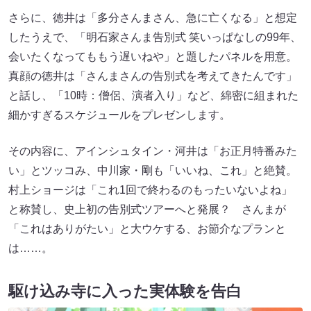
さらに、徳井は「多分さんまさん、急に亡くなる」と想定
したうえで、「明石家さんま告別式 笑いっぱなしの99年、
会いたくなってももう遅いねや」と題したパネルを用意。
真顔の徳井は「さんまさんの告別式を考えてきたんです」
と話し、「10時：僧侶、演者入り」など、綿密に組まれた
細かすぎるスケジュールをプレゼンします。
その内容に、アインシュタイン・河井は「お正月特番みた
い」とツッコみ、中川家・剛も「いいね、これ」と絶賛。
村上ショージは「これ1回で終わるのもったいないよね」
と称賛し、史上初の告別式ツアーへと発展？ さんまが
「これはありがたい」と大ウケする、お節介なプランと
は……。
駆け込み寺に入った実体験を告白