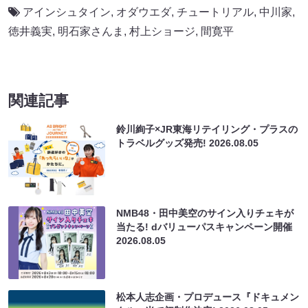
アインシュタイン
,
オダウエダ
,
チュートリアル
,
中川家
,
徳井義実
,
明石家さんま
,
村上ショージ
,
間寛平
関連記事
鈴川絢子×JR東海リテイリング・プラスの
トラベルグッズ発売!
2026.08.05
NMB48・田中美空のサイン入りチェキが
当たる! dバリューパスキャンペーン開催
2026.08.05
松本人志企画・プロデュース『ドキュメン