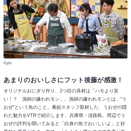
©ytv
あまりのおいしさにフット後藤が感激！
オリジナルおにぎり作り、2つ目の具材は「ハモより旨
い！？ 漁師の嫌われモン」。漁師の嫌われモンとは、“う
おぜ”という魚のこと。番組スタッフ取材した、うおぜの隠
れた魅力をVTRで紹介します。兵庫県・淡路島。周辺でう
おぜの評判を聞いてみると「白身の魚でおいしいよ」と好