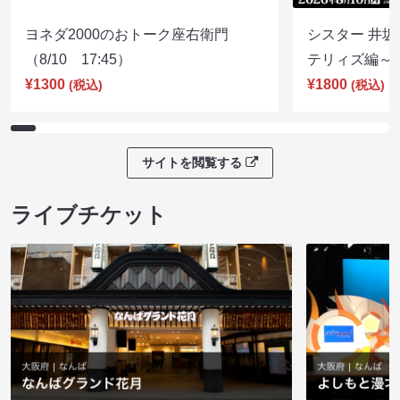
ヨネダ2000のおトーク座右衛門
シスター 井坂
（8/10 17:45）
テリィズ編～（8
¥1300
¥1800
(税込)
(税込)
サイトを閲覧する
ライブチケット