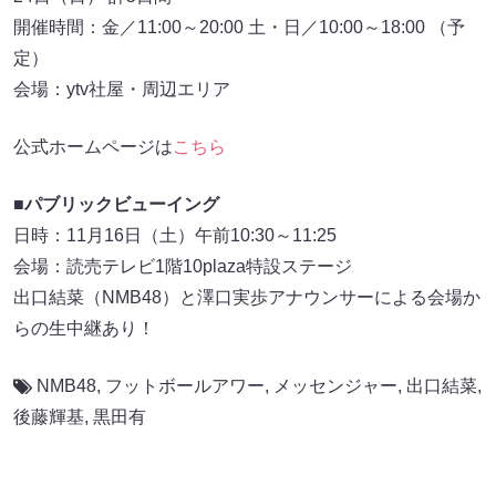
開催時間：金／11:00～20:00 土・日／10:00～18:00 （予
定）
会場：ytv社屋・周辺エリア
公式ホームページは
こちら
■パブリックビューイング
日時：11月16日（土）午前10:30～11:25
会場：読売テレビ1階10plaza特設ステージ
出口結菜（NMB48）と澤口実歩アナウンサーによる会場か
らの生中継あり！
NMB48
,
フットボールアワー
,
メッセンジャー
,
出口結菜
,
後藤輝基
,
黒田有