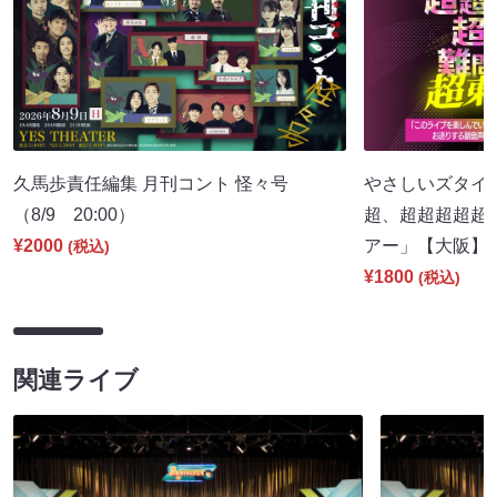
久馬歩責任編集 月刊コント 怪々号
やさしいズタイpr
（8/9 20:00）
超、超超超超超
¥2000
アー」【大阪】（8
(税込)
¥1800
(税込)
関連ライブ