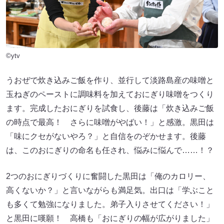
©ytv
うおぜで炊き込みご飯を作り、並行して淡路島産の味噌と
玉ねぎのペーストに調味料を加えておにぎり味噌をつくり
ます。完成したおにぎりを試食し、後藤は「炊き込みご飯
の時点で最高！ さらに味噌がやばい！」と感激。黒田は
「味にクセがないやろ？」と自信をのぞかせます。後藤
は、このおにぎりの命名も任され、悩みに悩んで……！？
2つのおにぎりづくりに奮闘した黒田は「俺のカロリー、
高くないか？」と言いながらも満足気。出口は「学ぶこと
も多くて勉強になりました。弟子入りさせてください！」
と黒田に嘆願！ 高橋も「おにぎりの幅が広がりました」