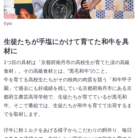
©ytv
生徒たちが手塩にかけて育てた和牛を具
材に
1つ目の具材は「京都府南丹市の高校生が育てた涙の高級
食材」。その高級食材とは、“黒毛和牛”のこと。
牛を育てる高校生たちがその枝肉の肉質を競う「和牛甲子
園」で過去にも好成績を残している京都府南丹市にある京
都府立農芸高等学校で、生徒たちが育てているが黒毛和
牛。そこで番組では、生徒たちが和牛を育てて出荷するま
でを取材します。
仔牛に粉ミルクをあげる様子からこだわりの餌作り、毎日