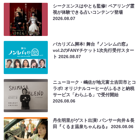
シークエンスはやとも監修! ペアリング霊
視が体験できる占いコンテンツ登場
2026.08.07
バカリズム脚本! 舞台『ノンレムの窓』
vol.2のFANYチケット1次先行受付スター
ト
2026.08.07
ニューヨーク・嶋佐が地元富士吉田市とコ
ラボ! オリジナルコーヒーがふるさと納税
サービス「わらふる」で受付開始
2026.08.06
丹生明里がゲスト出演! パンサー向井＆長
田『くるま温泉ちゃんねる』
2026.08.06