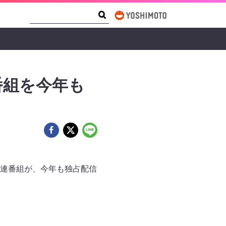
Search Form
Search
番組を今年も
』関連番組が、今年も独占配信