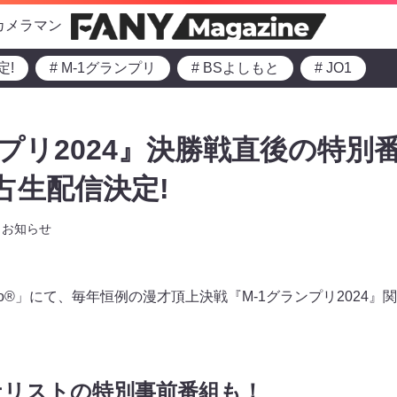
カメラマン
定!
# M-1グランプリ
# BSよしもと
# JO1
ンプリ2024』決勝戦直後の特別
独占生配信決定!
お知らせ
no®」にて、毎年恒例の漫才頂上決戦『M-1グランプリ2024
ナリストの特別事前番組も！