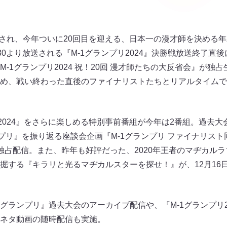
催され、今年ついに20回目を迎える、日本一の漫才師を決める年
8:30より放送される『M-1グランプリ2024』決勝戦放送終了
-1グランプリ2024 祝！20回 漫才師たちの大反省会』が独
め、戦い終わった直後のファイナリストたちとリアルタイムで
リ2024』をさらに楽しめる特別事前番組が今年は2番組。過去
プリ』を振り返る座談会企画『M-1グランプリ ファイナリスト同
独占配信。また、昨年も好評だった、2020年王者のマヂカル
掘する『キラリと光るマヂカルスターを探せ！』が、12月16
M-1グランプリ』過去大会のアーカイブ配信や、『M-1グランプリ
ネタ動画の随時配信も実施。