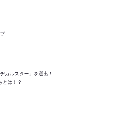
ブ
た「マヂカルスター」を選出！
ちとは！？