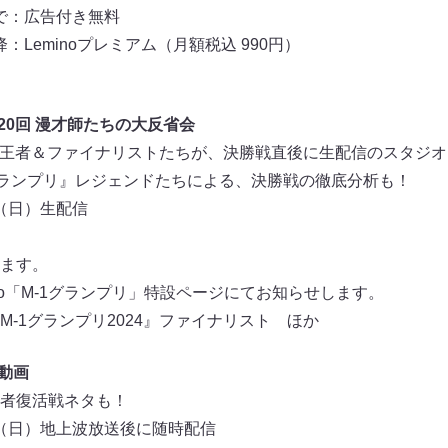
まで：広告付き無料
降：Leminoプレミアム（月額税込 990円）
祝！20回 漫才師たちの大反省会
4』新王者＆ファイナリストたちが、決勝戦直後に生配信のスタジ
グランプリ』レジェンドたちによる、決勝戦の徹底分析も！
日（日）生配信
ます。
no「M-1グランプリ」特設ページにてお知らせします。
-1グランプリ2024』ファイナリスト ほか
タ動画
者復活戦ネタも！
2日（日）地上波放送後に随時配信