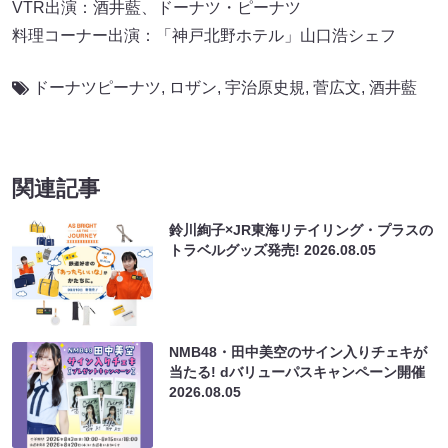
VTR出演：酒井藍、ドーナツ・ピーナツ
料理コーナー出演：「神戸北野ホテル」山口浩シェフ
ドーナツピーナツ
,
ロザン
,
宇治原史規
,
菅広文
,
酒井藍
関連記事
鈴川絢子×JR東海リテイリング・プラスの
トラベルグッズ発売!
2026.08.05
NMB48・田中美空のサイン入りチェキが
当たる! dバリューパスキャンペーン開催
2026.08.05