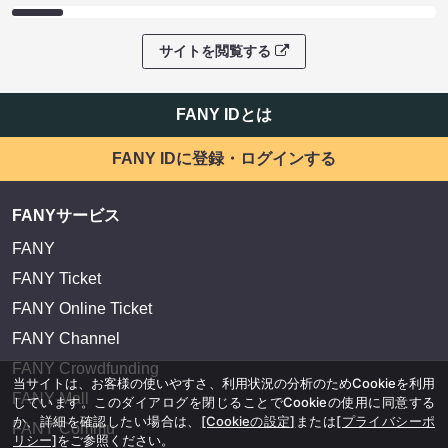
サイトを閲覧する
FANY IDとは
FANY IDに登録・ログインする
FANYサービス
FANY
FANY Ticket
FANY Online Ticket
FANY Channel
FANY Crowdfunding
当サイトは、お客様の使いやすさ、利用状況の分析のためCookieを利用
FANY Mall
しています。このダイアログを閉じることでCookieの使用に同意する
か、詳細を確認したい場合は、
[Cookieの設定]
または
[プライバシーポ
FANY Commu
リシー]
をご参照ください。