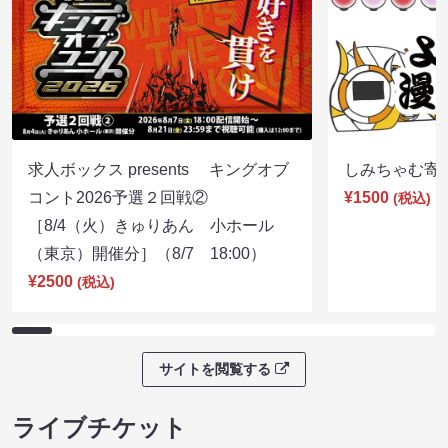
求人ボックス presents キングオブ
しみちゃむ寄席（
コント2026予選２回戦②
¥1500
(税込)
［8/4（火）きゅりあん 小ホール
（東京）開催分］（8/7 18:00）
¥2500
(税込)
サイトを閲覧する
ライブチケット