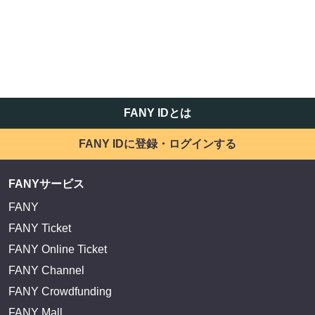
FANY IDとは
FANY IDに登録・ログインする
FANYサービス
FANY
FANY Ticket
FANY Online Ticket
FANY Channel
FANY Crowdfunding
FANY Mall