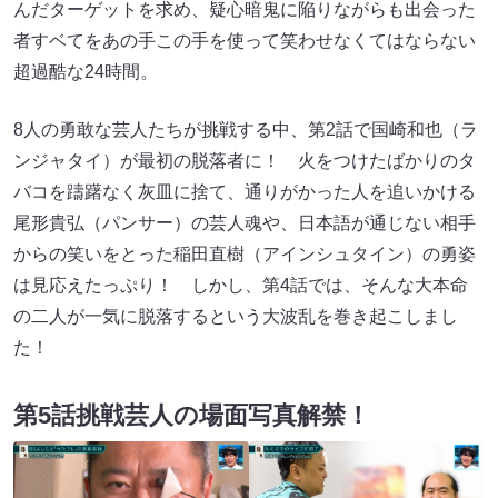
んだターゲットを求め、疑心暗鬼に陥りながらも出会った
者すベてをあの手この手を使って笑わせなくてはならない
超過酷な24時間。
8人の勇敢な芸人たちが挑戦する中、第2話で国崎和也（ラ
ンジャタイ）が最初の脱落者に！ 火をつけたばかりのタ
バコを躊躇なく灰皿に捨て、通りがかった人を追いかける
尾形貴弘（パンサー）の芸人魂や、日本語が通じない相手
からの笑いをとった稲⽥直樹（アインシュタイン）の勇姿
は見応えたっぷり！ しかし、第4話では、そんな大本命
の二人が一気に脱落するという大波乱を巻き起こしまし
た！
第5話挑戦芸人の場面写真解禁！