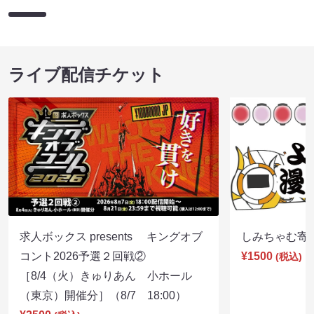
ライブ配信チケット
求人ボックス presents キングオブ
しみちゃむ寄席（
コント2026予選２回戦②
¥1500
(税込)
［8/4（火）きゅりあん 小ホール
（東京）開催分］（8/7 18:00）