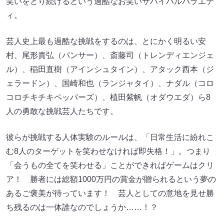
笑いをとり続けるという過酷なお笑いサバイバルバラエテ
ィ。
芸人史上最も過酷な挑戦をするのは、とにかく明るい安
村、尾形貴弘（パンサー）、斎藤司（トレンディエンジェ
ル）、稲⽥直樹（アインシュタイン）、アタック⻄本（ジ
ェラードン）、国崎和也（ランジャタイ）、ナダル（コロ
コロチキチキペッパーズ）、植⽥紫帆（オダウエダ）ら8
人の勇敢な挑戦芸人たちです。
彼らが挑戦する人体実験のルールは、「日常生活に紛れこ
む8人のターゲットを笑わせなければ即失格！」。つまり
「会うもの全てを笑わせる」ことができればゲームはクリ
ア！ 勝者には総額1000万円の賞金が贈られるという夢の
あるご褒美が待っています！ 芸人としての意地を見せ勝
ち残るのは一体誰なのでしょうか……！？