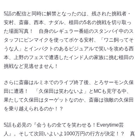
5話の配信と同時に解禁となったのは、残された挑戦者・
安村、斎藤、西本、ナダル、植田の5名の挑戦を切り取っ
た場面写真！ 自身のレギュラー番組のスタンバイ中のス
タッフにピンマイクを使ってボケる安村、「ワニ飼ってそ
うな人」とインパクトのあるビジュアルで笑いを攻める西
本、上野のフェスで遭遇したインド人の家族に挑む植田の
挑戦など見逃せません！
さらに斎藤はルミネでのライブ終了後、とろサーモン久保
田に遭遇！ 「久保田は笑わないよ」とMCも見守る中、
果たして久保田はターゲットなのか、斎藤は強敵の久保田
を乗り越えられるのか！？
5話も必見の『会うもの全てを笑わせる！Everytime芸
人』。そして次回いよいよ1000万円の行方が決定！？ 真