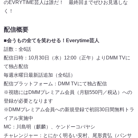
のEVRYTIME芸人は誰だ！ 最終回までぜひお見逃しな
く！
配信概要
■会うもの全てを笑わせる！Everytime芸人
話数：全6話
配信日時：10⽉30⽇（⽔）12:00（正午）よりDMM TVに
て独占配信
毎週⽔曜⽇最新話追加（全6話）
配信プラットフォーム：DMM TVにて独占配信
※視聴にはDMMプレミアム会員（月額550円／税込）への
登録が必要となります
※DMMプレミアム会員への新規登録で初回30日間無料トラ
イアル実施中
MC：川島明（麒麟）、ケンドーコバヤシ
チャレンジャー：とにかく明るい安村、尾形貴弘（パンサ