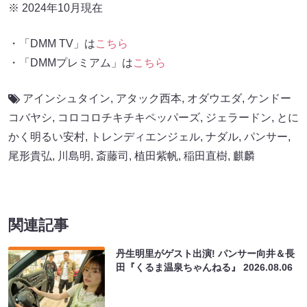
※ 2024年10月現在
・「DMM TV」は
こちら
・「DMMプレミアム」は
こちら
アインシュタイン
,
アタック西本
,
オダウエダ
,
ケンドー
コバヤシ
,
コロコロチキチキペッパーズ
,
ジェラードン
,
とに
かく明るい安村
,
トレンディエンジェル
,
ナダル
,
パンサー
,
尾形貴弘
,
川島明
,
斎藤司
,
植田紫帆
,
稲田直樹
,
麒麟
関連記事
丹生明里がゲスト出演! パンサー向井＆長
田『くるま温泉ちゃんねる』
2026.08.06