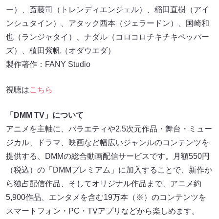
ー）、斎藤司（トレンディエンジェル）、稲⽥直樹（アイ
ンシュタイン）、アタック⻄本（ジェラードン）、国崎和
也（ランジャタイ）、ナダル（コロコロチキチキペッパー
ズ）、植⽥紫帆（オダウエダ）
製作著作：FANY Studio
視聴は
こちら
「DMM TV」について
アニメを主軸に、バラエティや2.5次元作品・舞台・ミュー
ジカル、ドラマ、映画など幅広いジャンルのコンテンツを
提供する、DMMの総合動画配信サービスです。月額550円
（税込）の「DMMプレミアム」に加入することで、新作か
ら独占配信作品、そしてオリジナル作品まで、アニメ約
5,900作品、エンタメを含む19万本（※）のコンテンツを
スマートフォン・PC・TVアプリなどから楽しめます。