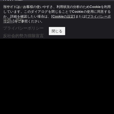
FANY Commu
当サイトは、お客様の使いやすさ、利用状況の分析のためCookieを利用
しています。このダイアログを閉じることでCookieの使用に同意する
か、詳細を確認したい場合は、
[Cookieの設定]
または
[プライバシーポ
法務・規約
リシー]
をご参照ください。
プライバシーポリシー
閉じる
反社会的勢力排除宣言
会社情報
吉本興業株式会社
お問い合わせ
その他
よしもとニュースセンターアーカイブ
©YOSHIMOTO KOGYO, All Rights Reserved.