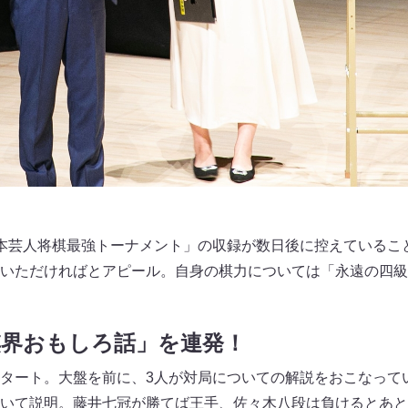
本芸人将棋最強トーナメント」の収録が数日後に控えているこ
いただければとアピール。自身の棋力については「永遠の四級
棋界おもしろ話」を連発！
タート。大盤を前に、3人が対局についての解説をおこなって
いて説明。藤井七冠が勝てば王手、佐々木八段は負けるとあと