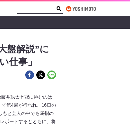
Search Form
Search
大盤解説”に
しい仕事」
の藤井聡太七冠に挑むのは
で第4局が行われ、16日の
しもと芸人の中でも屈指の
レポートするとともに、将