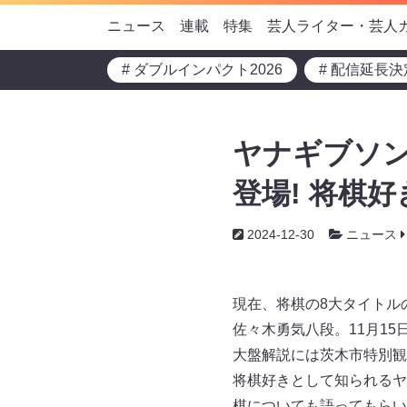
ニュース
連載
特集
芸人ライター・芸人
# ダブルインパクト2026
# 配信延長決
ヤナギブソン
登場! 将棋
2024-12-30
ニュース
現在、将棋の8大タイトル
佐々木勇気八段。11月1
大盤解説には茨木市特別観
将棋好きとして知られるヤ
棋についても語ってもらい