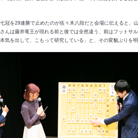
七冠を29連勝で止めたのが佐々木八段だと会場に伝えると、山
さんは藤井竜王が現れる前と後では全然違う、前はフットサル
本気を出して、こもって研究している」と、その変貌ぶりを明