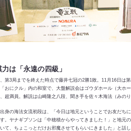
棋力は「永遠の四級」
、第3局までを終えた時点で藤井七冠の2勝1敗。11月16日は第
「おにクル」内の和室で、大盤解説会はゴウダホール（大ホー
、超満員。解説は山崎隆之八段、聞き手を佐々木海法（みのり
出身の海法女流初段は、「今日は地元ということでお友だちに
す。ヤナギブソンは「中穂積からやってきました！」と地元の
いて、ちょこっとだけお邪魔させてもらいにきました」と話し