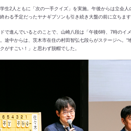
学生2人ともに「次の一手クイズ」を実施。午後からは立会人
終わる予定だったヤナギブソンも引き続き大盤の前に立ちます
ドで進んでいるとのことで、山崎八段は「午後6時、7時のイメ
。途中からは、茨木市在住の村田智弘七段らがステージへ。“地
クがすごい！」と思わず脱帽でした。