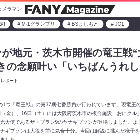
カメラマン
定!
# M-1グランプリ
# BSよしもと
# JO1
が地元・茨木市開催の竜王戦“
好きの念願叶い「いちばんうれ
レポート
の1つ「竜王戦」の第37期七番勝負が行われています。現竜王
5日（金）、16日（土）には大阪府茨木市の複合施設「おにクル」
光大使であるザ・プラン9のヤナギブソンが登場しました。よ
ナギブソンは大役を前に気合十分。今回は解説に挑んだ様子を
ました。