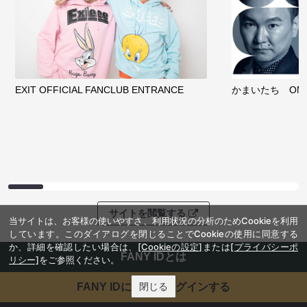
EXIT OFFICIAL FANCLUB ENTRANCE
かまいたち OMA
サイトを閲覧する
当サイトは、お客様の使いやすさ、利用状況の分析のためCookieを利用
しています。このダイアログを閉じることでCookieの使用に同意する
か、詳細を確認したい場合は、
[Cookieの設定]
または
[プライバシーポ
FANY IDとは
リシー]
をご参照ください。
閉じる
FANY IDに登録・ログインする