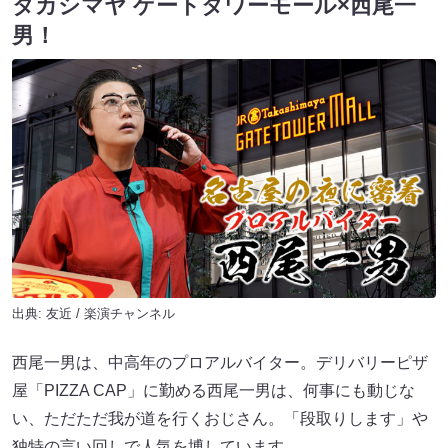
タカシマヤ ゲートタワーモール×西尾一
男！
出典:
友近 / 楽演チャンネル
西尾一男は、中高年のプロアルバイター。デリバリーピザ
屋「PIZZA CAP」に勤める西尾一男は、何事にも動じな
い、ただただ我が道を行くおじさん。「段取りします」や
独特の言い回しで人気を博しています。