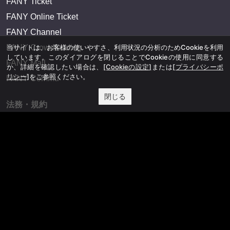
FANY Ticket
FANY Online Ticket
FANY Channel
当サイトは、お客様の使いやすさ、利用状況の分析のためCookieを利用
FANY Crowdfunding
しています。このダイアログを閉じることでCookieの使用に同意する
FANY Mall
か、詳細を確認したい場合は、
[Cookieの設定]
または
[プライバシーポ
リシー]
をご参照ください。
FANY Commu
閉じる
法務・規約
プライバシーポリシー
反社会的勢力排除宣言
会社情報
吉本興業株式会社
お問い合わせ
その他