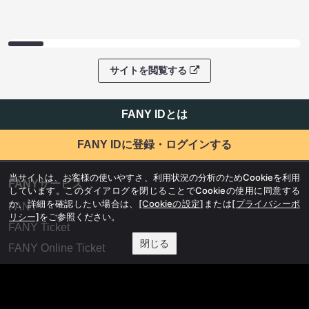
サイトを閲覧する
FANY IDとは
FANY IDに登録・ログインする
当サイトは、お客様の使いやすさ、利用状況の分析のためCookieを利用
FANYサービス
しています。このダイアログを閉じることでCookieの使用に同意する
か、詳細を確認したい場合は、
[Cookieの設定]
または
[プライバシーポ
FANY
リシー]
をご参照ください。
FANY Ticket
閉じる
FANY Online Ticket
FANY Channel
FANY Crowdfunding