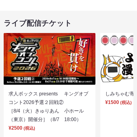
ライブ配信チケット
求人ボックス presents キングオブ
しみちゃむ寄席（
コント2026予選２回戦②
¥1500
(税込)
［8/4（火）きゅりあん 小ホール
（東京）開催分］（8/7 18:00）
¥2500
(税込)