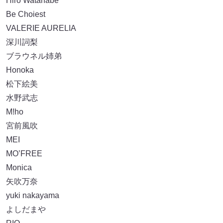
Hiro Watanabe
Be Choiest
VALERIE AURELIA
深川詞梨
ブラウネル姉弟
Honoka
松下絵美
水野武志
M!ho
宮前風吹
MEI
MO’FREE
Monica
矢吹万奈
yuki nakayama
よしだまや