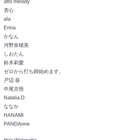
afro melody
杏心
ala
Erina
かなん
河野奈穂美
しおたん
鈴木莉愛
ゼロから打ち師始めます。
戸辺 葵
中尾京悟
Natalia D
ななか
HANAMI
PANDAnne