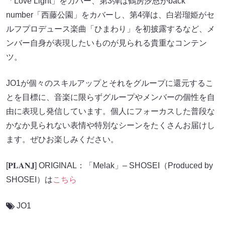
「Love Light」をカバー、第3弾は鶴房汐恩がback
number「西藤公園」をカバーし、第4弾は、白岩瑠姫がセ
ルフプロデュース楽曲「ひまわり」を初披露するなど、メ
ンバー自身が表現したいものが見られる貴重なコンテン
ツ。
JO1が個々のスキルアップとそれをグループに還元するこ
とを目標に、音楽に限らずグループやメンバーの個性を自
由に表現し発信しています。個人にフォーカスした普段な
かなか見られない表情や特別なシーンをたくさんお届けし
ます。ぜひお楽しみください。
[𝐏𝐋𝐀𝐍𝐉] ORIGINAL：「Melak」– SHOSEI（Produced by
SHOSEI）は
こちら
JO1