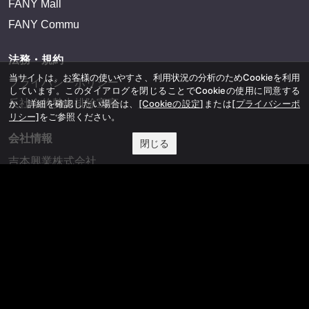
FANY Mall
FANY Commu
法務・規約
当サイトは、お客様の使いやすさ、利用状況の分析のためCookieを利用
プライバシーポリシー
しています。このダイアログを閉じることでCookieの使用に同意する
反社会的勢力排除宣言
か、詳細を確認したい場合は、
[Cookieの設定]
または
[プライバシーポ
リシー]
をご参照ください。
会社情報
閉じる
吉本興業株式会社
お問い合わせ
その他
よしもとニュースセンターアーカイブ
©YOSHIMOTO KOGYO, All Rights Reserved.