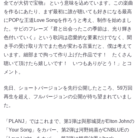
全てが大切で宝物』 という意味を込めています。この楽曲
を作るにあたり、まず最初に誰が聴いても好きになる最高
にPOPな王道Love Songを作ろうと考え、制作を始めまし
た。サビのフレーズ『君と出会ったこの季節は、光り輝き
色付いていく』という歌詞は恋愛的な要素だけでなく、聞
き手の受け取り方でまた色が変わる言葉だと、僕は考えて
います。細部まで拘って作り上げた作品です！ たくさん
聴いて頂けたら嬉しいです！ いつもありがとう！」とコ
メント。
先日、ショートバージョンを先行公開したところ、59万回
再生を超え、フルバージョンの公開が待ち望まれていまし
た。
「PLANJ」ではこれまで、第1弾は與那城奨がElton Johnの
「Your Song」をカバー、第2弾は河野純喜がCNBLUEの