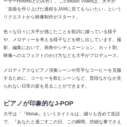
ーサーHiromuとの共作）。このMusic Videoは、大平が
「楽曲を作り上げた過程をJAMに見てもらいたい」という
リクエストから映像制作がスタート。
色々な日々に大平が感じたことを歌詞に綴っている様子
や、メロディーを考える様子などを映し出しています。撮
影、編集において、画角やシチュエーション、カット割、
映像へのエフェクトのかけ方なども大平がプロデュース。
メロディアスなピアノ演奏シーンや苦手なコーヒーを克服
するために、コーヒーを飲むシーンなど、普段なかなか見
られない日常の姿を見ることができます。
ピアノが印象的なJ-POP
大平は「『Melak』というタイトルは、綴りも含めて造語
で、『あなたと過ごすこの日、この瞬間。些細な事でさえ