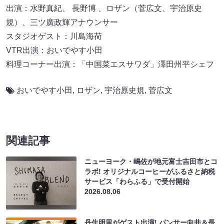
出演：水野真紀、 長野博 、ロザン（菅広文、宇治原史
規）、三ツ廣政輝アナウンサー
スタジオゲスト：川島海荷
VTR出演：おいでやす小田
料理コーナー出演：「中国菜エスサワダ」澤田州平シェフ
おいでやす小田
,
ロザン
,
宇治原史規
,
菅広文
関連記事
ニューヨーク・嶋佐が地元富士吉田市とコ
ラボ! オリジナルコーヒーがふるさと納税
サービス「わらふる」で受付開始
2026.08.06
丹生明里がゲスト出演! パンサー向井＆長