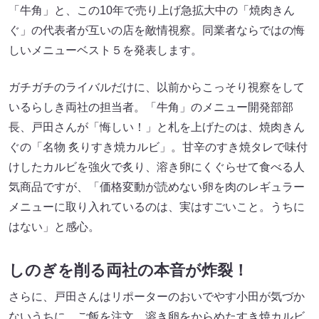
「牛角」と、この10年で売り上げ急拡大中の「焼肉きん
ぐ」の代表者が互いの店を敵情視察。同業者ならではの悔
しいメニューベスト５を発表します。
ガチガチのライバルだけに、以前からこっそり視察をして
いるらしき両社の担当者。「牛角」のメニュー開発部部
長、戸田さんが「悔しい！」と札を上げたのは、焼肉きん
ぐの「名物 炙りすき焼カルビ」。甘辛のすき焼タレで味付
けしたカルビを強火で炙り、溶き卵にくぐらせて食べる人
気商品ですが、「価格変動が読めない卵を肉のレギュラー
メニューに取り入れているのは、実はすごいこと。うちに
はない」と感心。
しのぎを削る両社の本音が炸裂！
さらに、戸田さんはリポーターのおいでやす小田が気づか
ないうちに、ご飯を注文。溶き卵をからめたすき焼カルビ