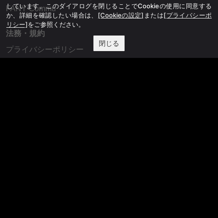
しています。このダイアログを閉じることでCookieの使用に同意する
FANY Commu
か、詳細を確認したい場合は、
[Cookieの設定]
または
[プライバシーポ
リシー]
をご参照ください。
法務・規約
閉じる
プライバシーポリシー
反社会的勢力排除宣言
会社情報
吉本興業株式会社
お問い合わせ
その他
よしもとニュースセンターアーカイブ
©YOSHIMOTO KOGYO, All Rights Reserved.