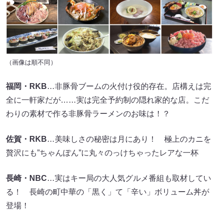
（画像は順不同）
福岡・RKB
…非豚骨ブームの火付け役的存在。店構えは完
全に一軒家だが……実は完全予約制の隠れ家的な店。こだ
わりの素材で作る非豚骨ラーメンのお味は！？
佐賀・RKB
…美味しさの秘密は月にあり！ 極上のカニを
贅沢にも”ちゃんぽん”に丸々のっけちゃったレアな一杯
長崎・NBC
…実はキー局の大人気グルメ番組も取材してい
る！ 長崎の町中華の「黒く」て「辛い」ボリューム丼が
登場！