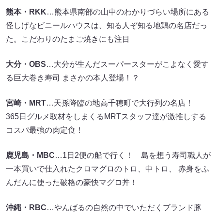
熊本・RKK
…熊本県南部の山中のわかりづらい場所にある
怪しげなビニールハウスは、知る人ぞ知る地鶏の名店だっ
た。こだわりのたまご焼きにも注目
大分・OBS
…大分が生んだスーパースターがこよなく愛す
る巨大巻き寿司 まさかの本人登場！？
宮崎・MRT
…天孫降臨の地高千穂町で大行列の名店！
365日グルメ取材をしまくるMRTスタッフ達が激推しする
コスパ最強の肉定食！
鹿児島・MBC
…1日2便の船で行く！ 島を想う寿司職人が
一本買いで仕入れたクロマグロのトロ、中トロ、 赤身をふ
んだんに使った破格の豪快マグロ丼！
沖縄・RBC
…やんばるの自然の中でいただくブランド豚