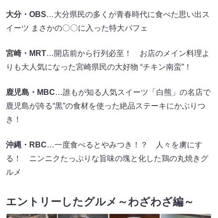
大分・OBS
…大分県民の多くが青春時代に食べた思い出ス
イーツ まさかの〇〇に入った特大パフェ
宮崎・MRT
…開店前から行列必至！ お店のメイン料理よ
りも大人気になった宮崎県民の大好物 “チキン南蛮”！
鹿児島・MBC
…誰もが知る人気スイーツ「白熊」の名店で
鹿児島が誇る“黒”の食材を使った絶品ステーキにかぶりつ
き！
沖縄・RBC
…一度食べるとやみつき！？ 人々を虜にす
る！ ニンニクたっぷりな旨味の塊と化した鶏の丸焼きグ
ルメ
エントリーしたグルメ～わざわざ編～