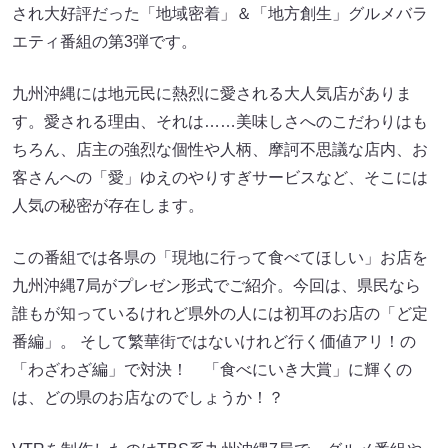
され大好評だった「地域密着」＆「地方創生」グルメバラ
エティ番組の第3弾です。
九州沖縄には地元民に熱烈に愛される大人気店がありま
す。愛される理由、それは……美味しさへのこだわりはも
ちろん、店主の強烈な個性や人柄、摩訶不思議な店内、お
客さんへの「愛」ゆえのやりすぎサービスなど、そこには
人気の秘密が存在します。
この番組では各県の「現地に行って食べてほしい」お店を
九州沖縄7局がプレゼン形式でご紹介。今回は、県民なら
誰もが知っているけれど県外の人には初耳のお店の「ど定
番編」。 そして繁華街ではないけれど行く価値アリ！の
「わざわざ編」で対決！ 「食べにいき大賞」に輝くの
は、どの県のお店なのでしょうか！？