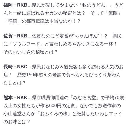
福岡・RKB
…県民が愛してやまない「牧のうどん」。うど
んと一緒に運ばれるヤカンの秘密とは？ そして「無限」
「増殖」の都市伝説は本当なのか！？
佐賀・RKB
…佐賀なのにど定番が“ちゃんぽん”！？ 県民
に「ソウルフード」と言わしめるやみつきになる一杯！
そのおいしさの秘密とは？
長崎・NBC
…県民おなじみ＆観光客も多く訪れる人気のお
店！ 歴史150年超えの老舗で食べられるびっくり茶わん
むしとは？
熊本・RKK
…県庁職員御用達の「みむろ食堂」で平均70歳
以上の女性たちが作る600円の定食。なかでも放送作家の
小山薫堂さんが「おふくろの味」と絶賛したいわしフライ
のお味とは？