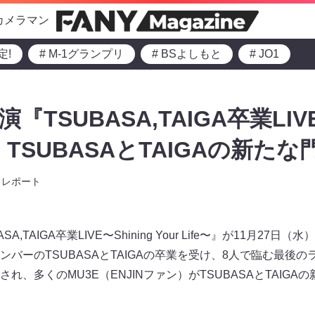
カメラマン
定!
# M-1グランプリ
# BSよしもと
# JO1
演『TSUBASA,TAIGA卒業LIVE
e〜』TSUBASAとTAIGAの新た
レポート
A,TAIGA卒業LIVE〜Shining Your Life〜』が11月27日（水
バーのTSUBASAとTAIGAの卒業を受け、8人で臨む最後
れ、多くのMU3E（ENJINファン）がTSUBASAとTAIG