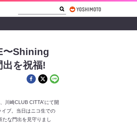
Search Form
Search
〜Shining
な門出を祝福!
）、川崎CLUB CITTA’にて開
のライブ。当日はニコ生での
Aの新たな門出を見守りまし