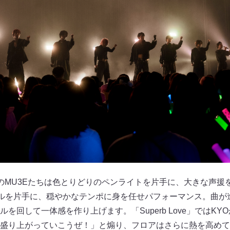
のMU3Eたちは色とりどりのペンライトを片手に、大きな声援
タオルを片手に、穏やかなテンポに身を任せパフォーマンス。曲が
を回して一体感を作り上げます。「Superb Love」ではK
盛り上がっていこうぜ！」と煽り、フロアはさらに熱を高めて