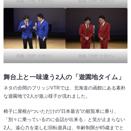
出典:
FANY マガジン
出典:
FANY マガジン
出典:
FANY マガジン
出典:
FANY マガジン
舞台上と一味違う2人の「遊園地タイム」
ネタの合間のブリッジVTRでは、北海道の函館にある素朴
な遊園地で2人が遊ぶ様子が流れました。
椅子に屋根がついただけの“日本最古”の観覧車に乗り、
「別々に乗っているのに会話が出来る」と笑が止まらない
2人。遠心力を楽しむ回転遊具は、年齢制限が65歳までと