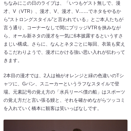
ちなみにこの日のライブは、「いつもゲスト無しで、漫
才、V（VTR）、漫才、V、漫才、V……でネタをやるか
ら“ストロングスタイル”と言われている」とご本人たちが
言う通り、コーナーなしで間にブリッジVTRを挟みなが
ら、オール新ネタの漫才を一気に6本披露するというすさ
まじい構成。さらに、なんとネタごとに毎回、衣装も変え
るこだわりようで、漫才にかける強い思い入れが伝わって
きます。
2本目の漫才では、2人は袖がオレンジと緑の色違いのTシ
ャツに、Gパン、スニーカーというラフなスタイルで登
場。元素記号の覚え方の「水兵リーベ僕の船」はスポーツ
の覚え方だと言い張る鰻と、それを確かめながらツッコミ
を入れていく橋本に観客は笑いっぱなしです。