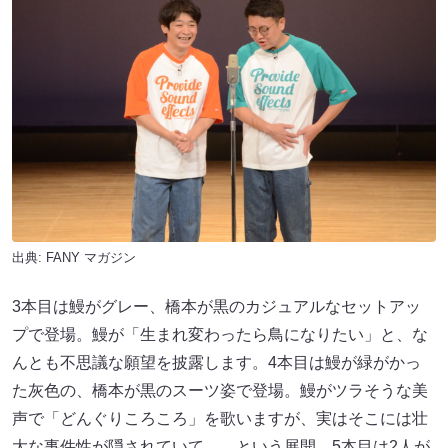
出典:
FANY マガジン
3本目は鰻がグレー、橋本が黒のカジュアルなセットアッ
プで登場。鰻が「生まれ変わったら鳥になりたい」と、な
んとも不思議な願望を披露します。4本目は鰻が緑がかっ
た灰色の、橋本が黒のスーツ姿で登場。鰻がツラそうな美
声で「どんぐりころころ」を歌いますが、実はそこには壮
大な事件性が隠されていて……という展開。5本目は2人が