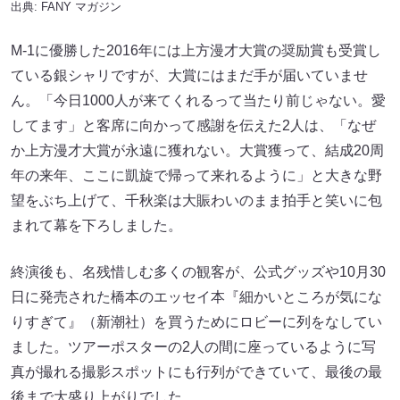
出典:
FANY マガジン
M-1に優勝した2016年には上方漫才大賞の奨励賞も受賞し
ている銀シャリですが、大賞にはまだ手が届いていませ
ん。「今日1000人が来てくれるって当たり前じゃない。愛
してます」と客席に向かって感謝を伝えた2人は、「なぜ
か上方漫才大賞が永遠に獲れない。大賞獲って、結成20周
年の来年、ここに凱旋で帰って来れるように」と大きな野
望をぶち上げて、千秋楽は大賑わいのまま拍手と笑いに包
まれて幕を下ろしました。
終演後も、名残惜しむ多くの観客が、公式グッズや10月30
日に発売された橋本のエッセイ本『細かいところが気にな
りすぎて』（新潮社）を買うためにロビーに列をなしてい
ました。ツアーポスターの2人の間に座っているように写
真が撮れる撮影スポットにも行列ができていて、最後の最
後まで大盛り上がりでした。