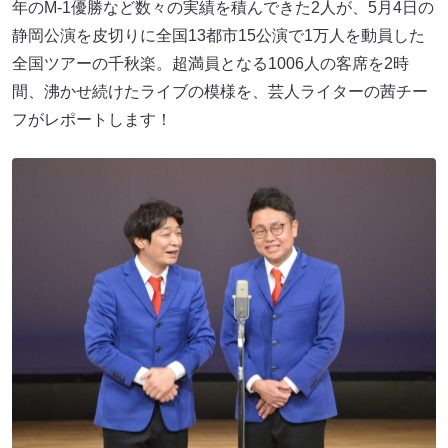
年のM-1優勝など数々の実績を積んできた2人が、5月4日の
静岡公演を皮切りに全国13都市15公演で1万人を動員した
全国ツアーの千秋楽。超満員となる1006人の客席を2時
間、沸かせ続けたライブの模様を、芸人ライターの茜チー
フがレポートします！