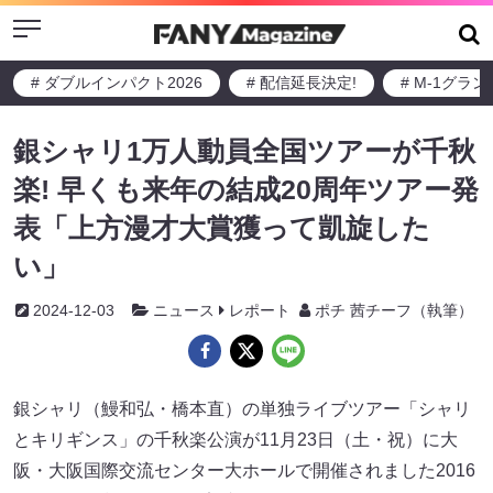
Menu
# ダブルインパクト2026
# 配信延長決定!
# M-1グラ
銀シャリ1万人動員全国ツアーが千秋
楽! 早くも来年の結成20周年ツアー発
表「上方漫才大賞獲って凱旋した
い」
2024-12-03
ニュース
レポート
ポチ 茜チーフ（執筆）
銀シャリ（鰻和弘・橋本直）の単独ライブツアー「シャリ
とキリギンス」の千秋楽公演が11月23日（土・祝）に大
阪・大阪国際交流センター大ホールで開催されました2016