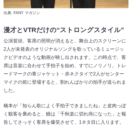
出典:
FANY マガジン
漫才とVTRだけの“ストロングスタイル”
公演冒頭、客席の照明が消えると、舞台上のスクリーンに
2人が未発表のオリジナルソングを歌っているミュージッ
クビデオのような動画が映し出されます。この時点で、客
席は音楽に合わせて手拍子を始め、すでにノリノリ。トレ
ードマークの青ジャケット・赤ネクタイで2人がセンター
マイクの前に登場すると、割れんばかりの拍手が送られま
した。
橋本が「知らん歌によく手拍子できましたね」と皮肉っぽ
く観客を褒めると、鰻は「千秋楽に切れ痔になった」と報
告してさっそく客席を爆笑させて、1ネタ目に入ります。