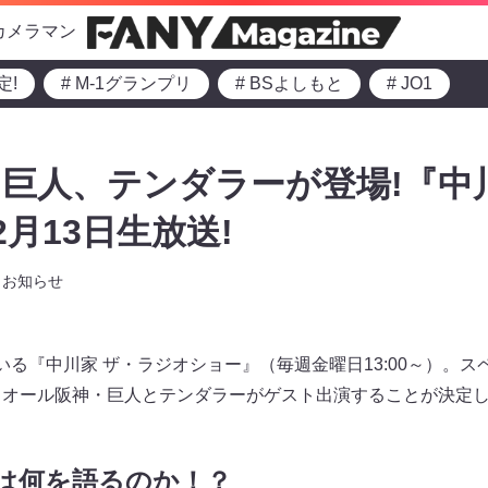
カメラマン
定!
# M-1グランプリ
# BSよしもと
# JO1
巨人、テンダラーが登場!『中
月13日生放送!
お知らせ
いる『中川家 ザ・ラジオショー』（毎週金曜日13:00～）。ス
、オール阪神・巨人とテンダラーがゲスト出演することが決定
は何を語るのか！？