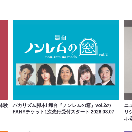
体験
バカリズム脚本! 舞台『ノンレムの窓』vol.2の
ニ
FANYチケット1次先行受付スタート
2026.08.07
リ
ふ