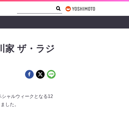
Search Form
Search
川家 ザ・ラジ
ペシャルウィークとなる12
しました。