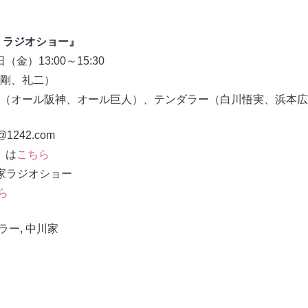
・ラジオショー』
（金）13:00～15:30
剛、礼二）
（オール阪神、オール巨人）、テンダラー（白川悟実、浜本広
242.com
w）は
こちら
家ラジオショー
ら
ラー
,
中川家