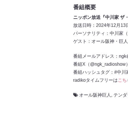
番組概要
ニッポン放送『中川家 ザ
放送日時：2024年12月13日
パーソナリティ：中川家（
ゲスト：オール阪神・巨人
番組メールアドレス：ngk@1
番組X（@ngk_radiosho
番組ハッシュタグ：#中川
radikoタイムフリーは
こち
オール阪神巨⼈
,
テンダ