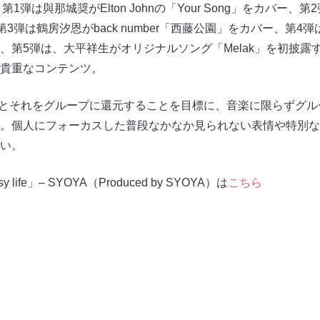
1弾は與那城奨がElton Johnの「Your Song」をカバー、
バー、第3弾は鶴房汐恩がback number「⻄藤公園」をカバー、
、第5弾は、⼤平祥⽣がオリジナルソング「Melak」を初披露
貴重なコンテンツ。
プとそれをグループに還元することを⽬標に、⾳楽に限らずグ
。個⼈にフォーカスした普段なかなか⾒られない表情や特別な
い。
sy life」– SYOYA（Produced by SYOYA）は
こちら