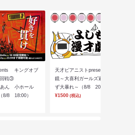
sents キングオブ
天才ピアニストpresentsすっぴん眼
選２回戦③
鏡～大喜利ガールズ避暑地を目指さ
りあん 小ホール
ず大暴れ～（8/8 20:45）
/8 18:00）
¥1500
(税込)