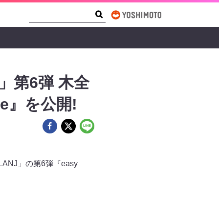
Search Form
Search
J」第6弾 ⽊全
fe』を公開!
NJ」の第6弾『easy