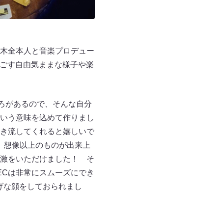
⽊全本⼈と⾳楽プロデュー
と過ごす⾃由気ままな様⼦や楽
ころがあるので、そんな⾃分
いう意味を込めて作りまし
き流してくれると嬉しいで
が、想像以上のものが出来上
激をいただけました！ そ
RECは⾮常にスムーズにでき
げな顔をしておられまし