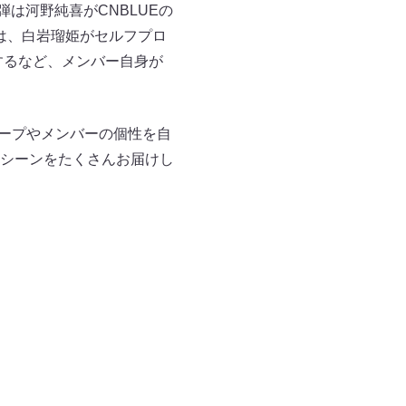
第2弾は河野純喜がCNBLUEの
第4弾は、⽩岩瑠姫がセルフプロ
するなど、メンバー⾃⾝が
ループやメンバーの個性を⾃
シーンをたくさんお届けし