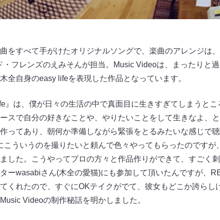
曲をすべて⼿がけたオリジナルソングで、楽曲のアレンジは、
ンド・フレンズのえみそんが担当。Music Videoは、まったり
全⾃⾝のeasy lifeを表現した作品となっています。
 life』は、僕が⽇々の⽣活の中で真⾯⽬に⽣きすぎてしまうと
ースで⾃分の好きなことや、やりたいことをして⽣きなよ、と
作ってあり、朝何か準備しながら緊張をとるみたいな感じで聴
oも監督にこういうのを撮りたいと頼んで⾊々やってもらったのです
ました。こうやってプロの⽅々と作品作りができて、すごく刺
ーwasabiさん(⽊全の愛猫)にも参加して頂いたんですが、
てくれたので、すぐにOKテイクがでて、彼⼥もどこか誇らし
sic Videoの制作秘話を明かしました。