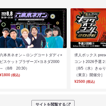
六本木ネオン～ロングコートダディ×
求人ボックス pre
ビスケットブラザーズ×ヨネダ2000
コント2026予
～（8/8 20:30）
［8/5（水）きゅ
¥1800
（東京）開催分］（8
(税込)
¥2500
(税込)
サイトを閲覧する