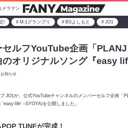
カメラマン
定!
# M-1グランプリ
# BSよしもと
# JO1
ーセルフYouTube企画「PLAN
のオリジナルソング『easy li
お知らせ
JO1が、公式YouTubeチャンネルのメンバーセルフ企画「PLA
NAL：ʻeasy lifeʼ –SYOYA)を公開しました。
OP TUNEが完成！