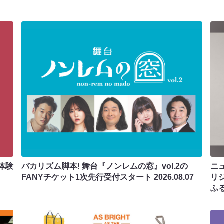
体験
バカリズム脚本! 舞台『ノンレムの窓』vol.2の
ニ
FANYチケット1次先行受付スタート
2026.08.07
リ
ふ