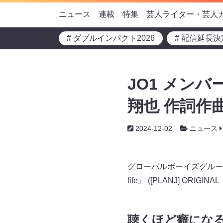
ニュース
連載
特集
芸人ライター・芸人
# ダブルインパクト2026
# 配信延長決
JO1 メンバ
翔也 作詞作曲
2024-12-02
ニュース
グローバルボーイズグループ 
life』 ([PLANJ] ORIGI
聴くほど癖になるP