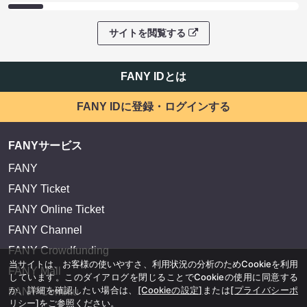
サイトを閲覧する
FANY IDとは
FANY IDに登録・ログインする
FANYサービス
FANY
FANY Ticket
FANY Online Ticket
FANY Channel
FANY Crowdfunding
当サイトは、お客様の使いやすさ、利用状況の分析のためCookieを利用
FANY Mall
しています。このダイアログを閉じることでCookieの使用に同意する
か、詳細を確認したい場合は、
[Cookieの設定]
または
[プライバシーポ
FANY Commu
リシー]
をご参照ください。