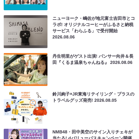
ニューヨーク・嶋佐が地元富士吉田市とコ
ラボ! オリジナルコーヒーがふるさと納税
サービス「わらふる」で受付開始
2026.08.06
丹生明里がゲスト出演! パンサー向井＆長
田『くるま温泉ちゃんねる』
2026.08.06
鈴川絢子×JR東海リテイリング・プラスの
トラベルグッズ発売!
2026.08.05
NMB48・田中美空のサイン入りチェキが
当たる! dバリューパスキャンペーン開催