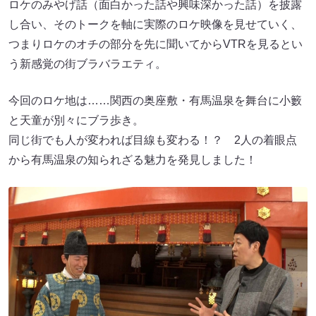
ロケのみやげ話（面白かった話や興味深かった話）を披露
し合い、そのトークを軸に実際のロケ映像を見せていく、
つまりロケのオチの部分を先に聞いてからVTRを見るとい
う新感覚の街ブラバラエティ。
今回のロケ地は……関西の奥座敷・有馬温泉を舞台に小籔
と天童が別々にブラ歩き。
同じ街でも人が変われば目線も変わる！？ 2人の着眼点
から有馬温泉の知られざる魅力を発見しました！