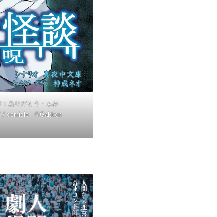
作：ありがとう・ぁみ
 comicle ©Gakken