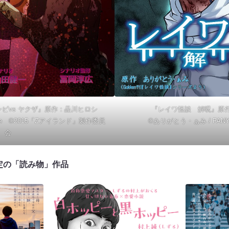
ゾンビvs ヤクザ』原作：品川ヒロシ
『レイワ怪談 解呪』原
micle ©2015「Zアイランド」製作委員
©ありがとう・ぁみ / FANY /
会
予定の「読み物」作品