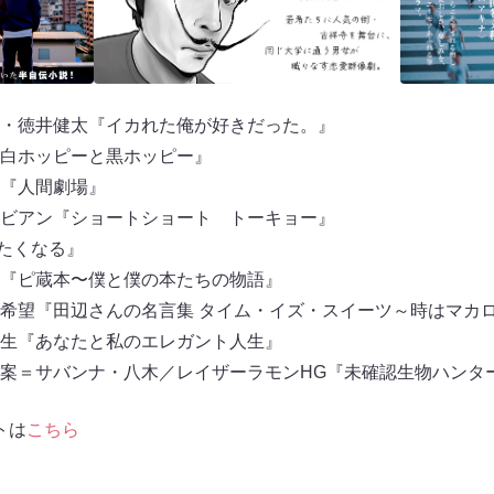
・徳井健太『イカれた俺が好きだった。』
白ホッピーと黒ホッピー』
『人間劇場』
ビアン『ショートショート トーキョー』
たくなる』
『ピ蔵本〜僕と僕の本たちの物語』
希望『田辺さんの名言集 タイム・イズ・スイーツ～時はマカ
生『あなたと私のエレガント人生』
案＝サバンナ・八木／レイザーラモンHG『未確認生物ハンタ
イトは
こちら