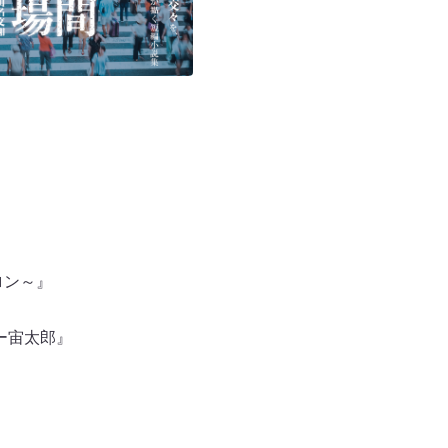
ロン～』
ー宙太郎』