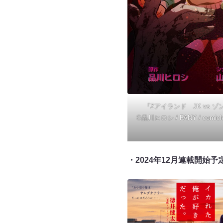
『Zアイランド JK vs 
©品川ヒロシ / FANY / co
・2024年12月連載開始