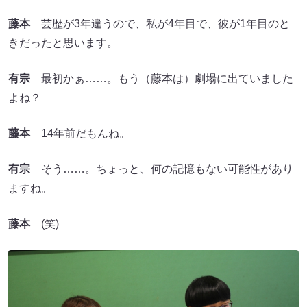
藤本
芸歴が3年違うので、私が4年目で、彼が1年目のと
きだったと思います。
有宗
最初かぁ……。もう（藤本は）劇場に出ていました
よね？
藤本
14年前だもんね。
有宗
そう……。ちょっと、何の記憶もない可能性があり
ますね。
藤本
(笑)