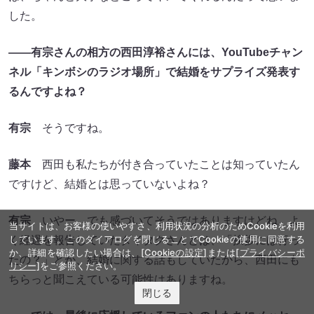
した。
――有宗さんの相方の西田淳裕さんには、YouTubeチャン
ネル「キンボシのラジオ場所」で結婚をサプライズ発表す
るんですよね？
有宗
そうですね。
藤本
西田も私たちが付き合っていたことは知っていたん
ですけど、結婚とは思っていないよね？
有宗
いやー、でも感づいてそうではありますけどね。よ
当サイトは、お客様の使いやすさ、利用状況の分析のためCookieを利用
しています。このダイアログを閉じることでCookieの使用に同意する
く経過を報告していたダイタクさんとは、「挨拶には行っ
か、詳細を確認したい場合は、
[Cookieの設定]
または
[プライバシーポ
たの？」とか、結婚に関する話もしていたから、西田にも
リシー]
をご参照ください。
ちらっと聞こえている可能性はありますね。
閉じる