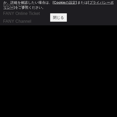
か、詳細を確認したい場合は、
[Cookieの設定]
または
[プライバシーポ
FANY Ticket
リシー]
をご参照ください。
FANY Online Ticket
閉じる
FANY Channel
FANY Crowdfunding
FANY Mall
FANY Commu
法務・規約
プライバシーポリシー
反社会的勢力排除宣言
会社情報
吉本興業株式会社
お問い合わせ