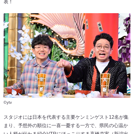
表！
©ytv
スタジオには日本を代表する主要ケンミンゲスト12名が集
まり、予想外の順位に一喜一憂する一方で、県民の心温か
い人柄が伝わる紹介VTRにほっこりする高橋克実（新潟出