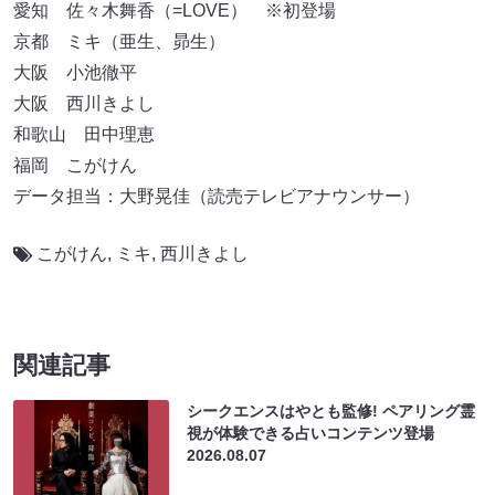
愛知 佐々木舞香（=LOVE） ※初登場
京都 ミキ（亜生、昴生）
大阪 小池徹平
大阪 西川きよし
和歌山 田中理恵
福岡 こがけん
データ担当：大野晃佳（読売テレビアナウンサー）
こがけん
,
ミキ
,
西川きよし
関連記事
シークエンスはやとも監修! ペアリング霊
視が体験できる占いコンテンツ登場
2026.08.07