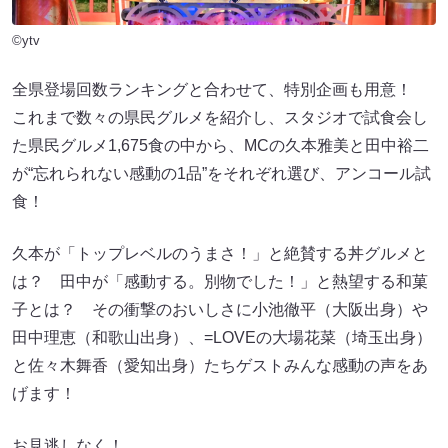
©ytv
全県登場回数ランキングと合わせて、特別企画も用意！
これまで数々の県民グルメを紹介し、スタジオで試食会し
た県民グルメ1,675食の中から、MCの久本雅美と田中裕二
が“忘れられない感動の1品”をそれぞれ選び、アンコール試
食！
久本が「トップレベルのうまさ！」と絶賛する丼グルメと
は？ 田中が「感動する。別物でした！」と熱望する和菓
子とは？ その衝撃のおいしさに小池徹平（大阪出身）や
田中理恵（和歌山出身）、=LOVEの大場花菜（埼玉出身）
と佐々木舞香（愛知出身）たちゲストみんな感動の声をあ
げます！
お見逃しなく！