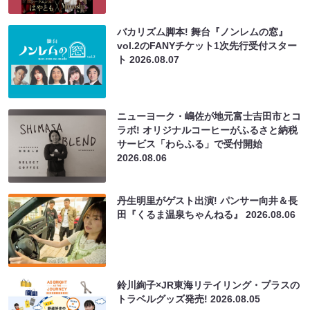
バカリズム脚本! 舞台『ノンレムの窓』
vol.2のFANYチケット1次先行受付スター
ト
2026.08.07
ニューヨーク・嶋佐が地元富士吉田市とコ
ラボ! オリジナルコーヒーがふるさと納税
サービス「わらふる」で受付開始
2026.08.06
丹生明里がゲスト出演! パンサー向井＆長
田『くるま温泉ちゃんねる』
2026.08.06
鈴川絢子×JR東海リテイリング・プラスの
トラベルグッズ発売!
2026.08.05