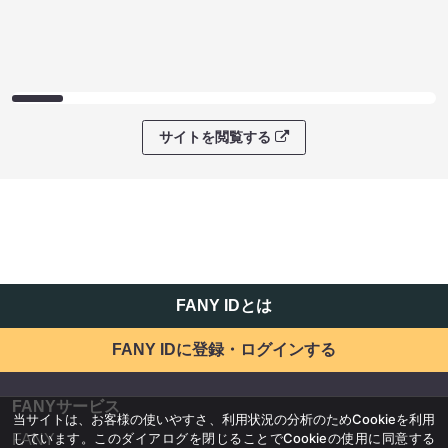
サイトを閲覧する
FANY IDとは
FANY IDに登録・ログインする
FANYサービス
当サイトは、お客様の使いやすさ、利用状況の分析のためCookieを利用
しています。このダイアログを閉じることでCookieの使用に同意する
FANY