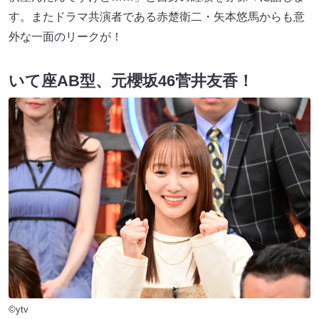
す。またドラマ共演者である赤楚衛二・矢本悠馬からも意
外な一面のリークが！
いて座AB型、元櫻坂46菅井友香！
©ytv