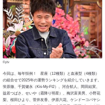
©ytv
今回は、毎年恒例！ 星座（12種類）と血液型（4種類）
の組合せで2025年の運勢ランキングを紹介していきます。
蛍原徹、千賀健永（Kis-My-Ft2）、河合郁人、岡田結実、
益若つばさ、せいや（霜降り明星）、梅沢富美男、小野花
梨、桜田ひより、菅井友香、伊原六花、ケンドーコバヤシ