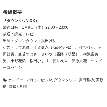
番組概要
『ダウンタウンDX』
放送日時：1月9日（木）22:00～23:00
放送：読売テレビ
出演：ダウンタウン・浜田雅功
ゲスト：蛍原徹、千賀健永（Kis-My-Ft2）、河合郁人、岡
田結実、益若つばさ、せいや（霜降り明星）、梅沢富美
男、小野花梨、桜田ひより、菅井友香、伊原六花、ケンド
ーコバヤシ
ケンドーコバヤシ
,
せいや
,
ダウンタウン
,
浜田雅功
,
蛍原
徹
,
霜降り明星