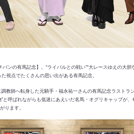
チバンの有馬記念】。“ライバルとの戦い”“大レースゆえの大胆な
った視点でたくさんの思い出がある有馬記念。
年に調教師へ転身した元騎手・福永祐一さんの有馬記念ラストラン
物”と呼ばれながらも低迷にあえいだ名馬・オグリキャップが、奇
がります。