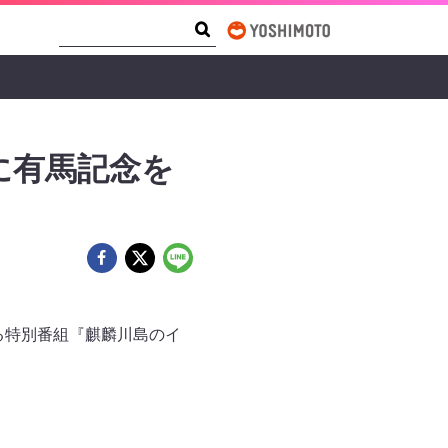
Search Form
Search
に有馬記念を
める特別番組『麒麟川島のイ