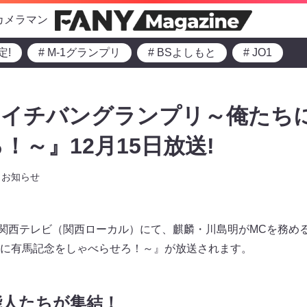
カメラマン
定!
# M-1グランプリ
# BSよしもと
# JO1
のイチバングランプリ～俺たち
！～』12月15日放送!
お知らせ
0より関西テレビ（関西ローカル）にて、麒麟・川島明がMCを務
に有馬記念をしゃべらせろ！～』が放送されます。
能人たちが集結！