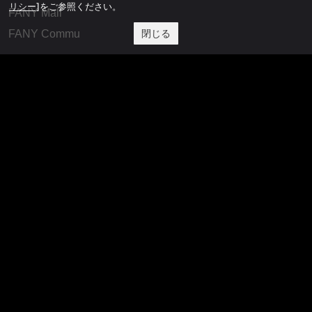
リシー]
をご参照ください。
FANY Mall
閉じる
FANY Commu
法務・規約
プライバシーポリシー
反社会的勢力排除宣言
会社情報
吉本興業株式会社
お問い合わせ
その他
よしもとニュースセンターアーカイブ