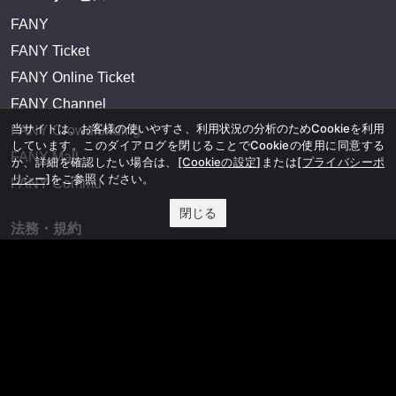
FANY
FANY Ticket
FANY Online Ticket
FANY Channel
当サイトは、お客様の使いやすさ、利用状況の分析のためCookieを利用
FANY Crowdfunding
しています。このダイアログを閉じることでCookieの使用に同意する
FANY Mall
か、詳細を確認したい場合は、
[Cookieの設定]
または
[プライバシーポ
リシー]
をご参照ください。
FANY Commu
閉じる
法務・規約
プライバシーポリシー
反社会的勢力排除宣言
会社情報
吉本興業株式会社
お問い合わせ