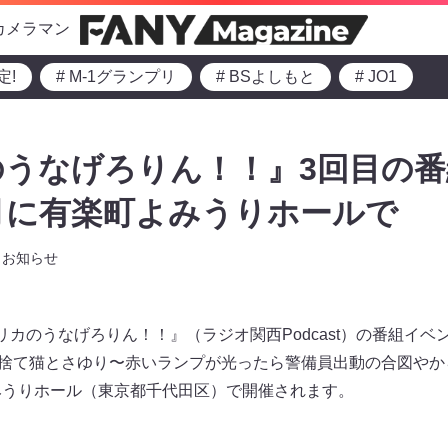
カメラマン
定!
# M-1グランプリ
# BSよしもと
# JO1
うなげろりん！！』3回目の
2月に有楽町よみうりホールで
お知らせ
マユリカのうなげろりん！！』（ラジオ関西Podcast）の番組イ
部屋と捨て猫とさゆり〜赤いランプが光ったら警備員出動の合図やか
みうりホール（東京都千代田区）で開催されます。