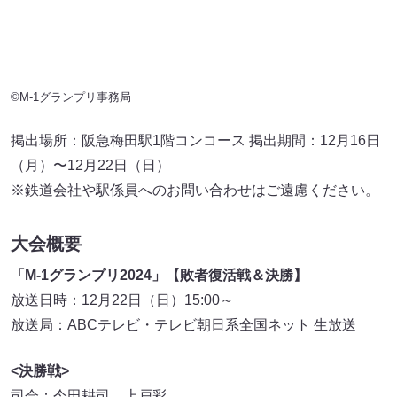
※鉄道会社や駅係員へのお問い合わせはご遠慮ください。
大会概要
「M-1グランプリ2024」【敗者復活戦＆決勝】
放送日時：12月22日（日）15:00～
放送局：ABCテレビ・テレビ朝日系全国ネット 生放送
<決勝戦>
司会：今田耕司、上戸彩
審査員：石田明（NON STYLE）、海原ともこ（海原やす
よ ともこ）、柴田英嗣（アンタッチャブル）、哲夫（笑い
飯）、博多大吉（博多華丸・大吉）、塙宣之（ナイツ）、
山内健司（かまいたち）、礼二（中川家）、若林正恭（オ
ードリー）
出場者：エバース、ジョックロック、真空ジェシカ、ダイ
タク、トム・ブラウン、バッテリィズ、ヤーレンズ、ママ