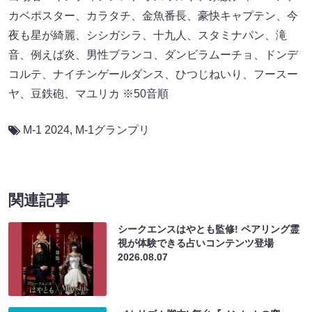
関連記事
シークエンスはやとも監修! ペアリング霊
視が体験できる占いコンテンツ登場
2026.08.07
バカリズム脚本! 舞台『ノンレムの窓』
vol.2のFANYチケット1次先行受付スター
ト
2026.08.07
ニューヨーク・嶋佐が地元富士吉田市とコ
ラボ! オリジナルコーヒーがふるさと納税
サービス「わらふる」で受付開始
2026.08.06