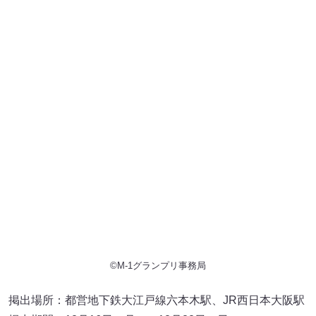
©M-1グランプリ事務局
掲出場所：都営地下鉄大江戸線六本木駅、JR西日本大阪駅
掲出期間：12月16日（月）〜12月22日（日）
※鉄道会社や駅係員へのお問い合わせはご遠慮ください。