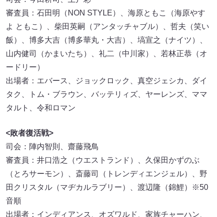
タルト、令和ロマン
<敗者復活戦>
司会：陣内智則、齋藤飛鳥
審査員：井口浩之（ウエストランド）、久保田かずのぶ
（とろサーモン）、斎藤司（トレンディエンジェル）、野
田クリスタル（マヂカルラブリー）、渡辺隆（錦鯉）※50
音順
出場者：インディアンス、オズワルド、家族チャーハン、
カベポスター、カラタチ、金魚番長、豪快キャプテン、今
夜も星が綺麗、シシガシラ、十九人、スタミナパン、滝
音、例えば炎、男性ブランコ、ダンビラムーチョ、ドンデ
コルテ、ナイチンゲールダンス、ひつじねいり、フースー
ヤ、豆鉄砲、マユリカ ※50音順
M-1 2024
,
M-1グランプリ