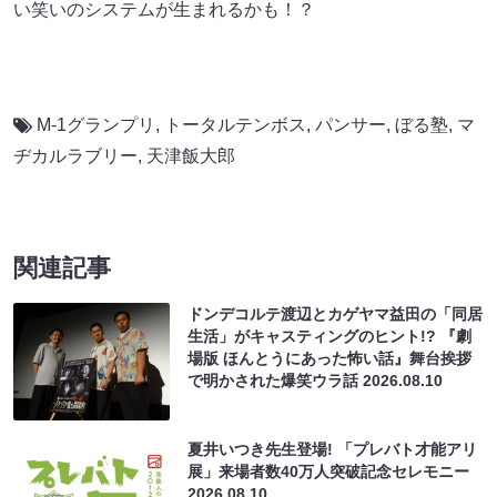
い笑いのシステムが生まれるかも！？
M-1グランプリ
,
トータルテンボス
,
パンサー
,
ぼる塾
,
マ
ヂカルラブリー
,
天津飯大郎
関連記事
ドンデコルテ渡辺とカゲヤマ益田の「同居
生活」がキャスティングのヒント!? 『劇
場版 ほんとうにあった怖い話』舞台挨拶
で明かされた爆笑ウラ話
2026.08.10
夏井いつき先生登場! 「プレバト才能アリ
展」来場者数40万人突破記念セレモニー
2026.08.10