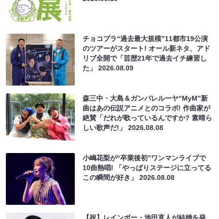
チョコプラ“過去最大規模”11都市19公演
のツアーがスタート! オール新ネタ、アド
リブ全開で「芸歴21年で過去イチ練習し
た」
2026.08.09
森三中・大島＆ガンバレルーヤ“MyM”新
曲はあの伝説アニメとのコラボ! 作曲家が
絶賛「だれが歌っているんですか? 素晴ら
しい歌声だ!」
2026.08.08
小嶋花梨が“卒業後初”ワンマンライブで
10曲熱唱! 「やっぱりステージに立ってる
この瞬間が好き」
2026.08.08
【祝】レインボー・池田直人が結婚を発