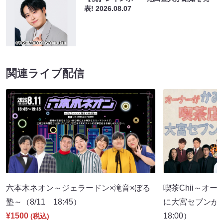
表!
2026.08.07
関連ライブ配信
六本木ネオン～ジェラードン×滝音×ぼる
喫茶Chii～オ
塾～（8/11 18:45）
に大宮セブンが
¥1500
18:00）
(税込)