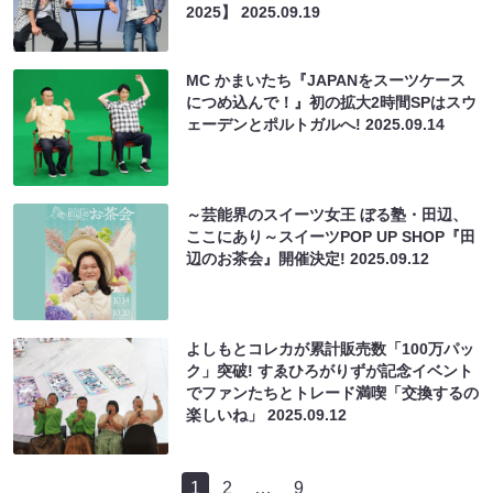
2025】
2025.09.19
MC かまいたち『JAPANをスーツケース
につめ込んで！』初の拡大2時間SPはスウ
ェーデンとポルトガルへ!
2025.09.14
～芸能界のスイーツ女王 ぼる塾・田辺、
ここにあり～スイーツPOP UP SHOP『田
辺のお茶会』開催決定!
2025.09.12
よしもとコレカが累計販売数「100万パッ
ク」突破! すゑひろがりずが記念イベント
でファンたちとトレード満喫「交換するの
楽しいね」
2025.09.12
1
2
…
9