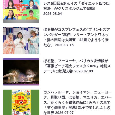
レス&田辺&あんりの「ダイエット四つ巴
対決」がクリスタルジムで始動!
2026.08.04
ぼる塾がコスプレフェスの“プリンセスア
ンバサダー”就任! マリー・アントワネッ
ト姿の田辺は大興奮「42歳でようやく来
たな」
2026.07.15
ぼる塾、フースーヤ、バリカタ友情飯が
『幕張ビーチ花火フェスタ２026』特別ス
テージに出演決定!
2026.07.09
ガンバレルーヤ、ジョイマン、ニューヨー
ク、見取り図、ぼる塾、マユリカ、エバー
ス、たくろうも錯覚作品に! みろくの里で
「笑う錯覚展」開幕! 親子で楽しむふしぎ
な世界
2026.07.07