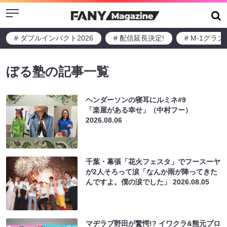
Menu
# ダブルインパクト2026
# 配信延長決定!
# M-1グラ
ぼる塾の記事一覧
ヘンダーソンの寝耳にルミネ#9
「楽屋がある幸せ」（中村フー）
2026.08.06
千葉・幕張「花火フェスタ」でフースーヤ
が2人そろって涙「なんか雨が降ってきた
んですよ。僕の涙でした」
2026.08.05
マヂラブ野田が驚愕!? イワクラ&熊元プロ