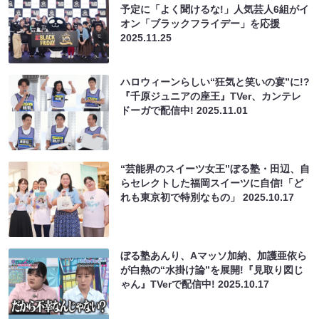
予定に「よく聞けるな!」人気芸人6組がイ
オン「ブラックフライデー」を応援
2025.11.25
ハロウィーンらしい“狂気と笑いの宴”に!?
『千原ジュニアの座王』TVer、カンテレ
ドーガで配信中!
2025.11.01
“芸能界のスイーツ女王”ぼる塾・田辺、自
らセレクトした福岡スイーツに自信!「ど
れも東京初で特別なもの」
2025.10.17
ぼる塾あんり、Aマッソ加納、加護亜依ら
が白熱の“水掛け論”を展開!『見取り図じ
ゃん』TVerで配信中!
2025.10.17