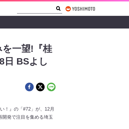
Search Form
Search
を一望!『桂
日 BSよし
！』の「#72」が、12月
再開発で注目を集める埼玉