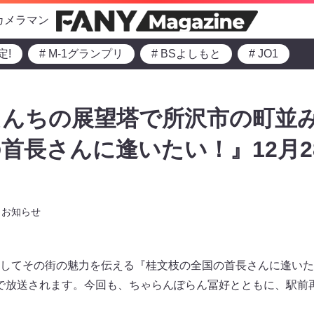
カメラマン
定!
# M-1グランプリ
# BSよしもと
# JO1
んちの展望塔で所沢市の町並み
首長さんに逢いたい！』12月28
お知らせ
してその街の魅力を伝える『桂文枝の全国の首長さんに逢いたい
とで放送されます。今回も、ちゃらんぽらん冨好とともに、駅前