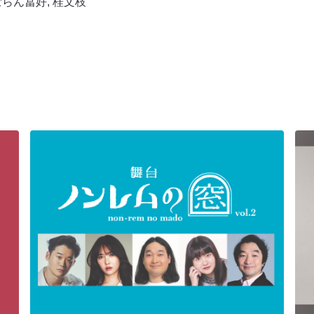
ぽらん冨好
,
桂文枝