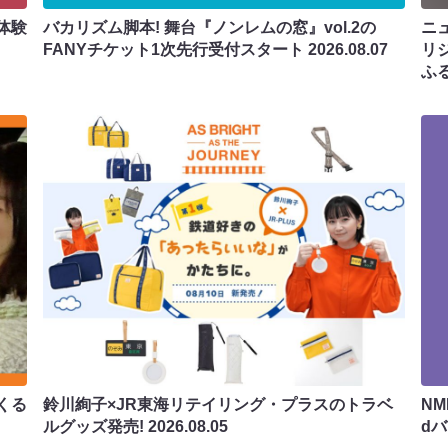
体験
バカリズム脚本! 舞台『ノンレムの窓』vol.2の
ニ
FANYチケット1次先行受付スタート
2026.08.07
リ
ふ
くる
鈴川絢子×JR東海リテイリング・プラスのトラベ
N
ルグッズ発売!
2026.08.05
d