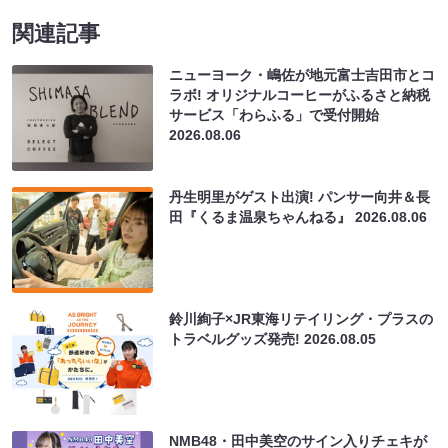
関連記事
ニューヨーク・嶋佐が地元富士吉田市とコ
ラボ! オリジナルコーヒーがふるさと納税
サービス「わらふる」で受付開始
2026.08.06
丹生明里がゲスト出演! パンサー向井＆長
田『くるま温泉ちゃんねる』
2026.08.06
鈴川絢子×JR東海リテイリング・プラスの
トラベルグッズ発売!
2026.08.05
NMB48・田中美空のサイン入りチェキが