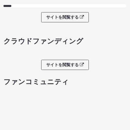
求人ボックス presents キングオブ
しみちゃむ寄席（
コント2026予選２回戦②
¥1500
(税込)
［8/4（火）きゅりあん 小ホール
（東京）開催分］（8/7 18:00）
¥2500
(税込)
サイトを閲覧する
ライブチケット
８月本公演（8/1～8/23）
08/08 08:30 開場 09:00 開演