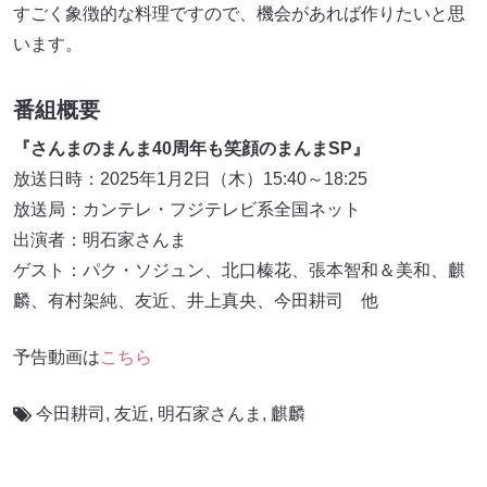
すごく象徴的な料理ですので、機会があれば作りたいと思
います。
番組概要
『さんまのまんま40周年も笑顔のまんまSP』
放送日時：2025年1月2日（木）15:40～18:25
放送局：カンテレ・フジテレビ系全国ネット
出演者：明石家さんま
ゲスト：パク・ソジュン、北口榛花、張本智和＆美和、麒
麟、有村架純、友近、井上真央、今田耕司 他
予告動画は
こちら
今田耕司
,
友近
,
明石家さんま
,
麒麟