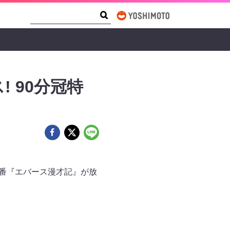
Search Form
Search
! 90分冠特
冠特番『エバース漫才記』が放