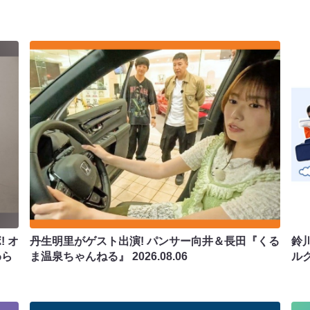
 オ
丹生明里がゲスト出演! パンサー向井＆長田『くる
鈴
わら
ま温泉ちゃんねる』
2026.08.06
ル