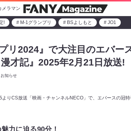
カメラマン
定!
# M-1グランプリ
# BSよしもと
# JO1
プリ2024』で大注目のエバース
才記』2025年2月21日放送!
お知らせ
22:25よりCS放送「映画・チャンネルNECO」で、エバースの
魅力に迫る90分！