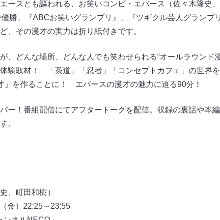
エースとも謳われる、お笑いコンビ・エバース（佐々木隆史、町
で優勝、『ABCお笑いグランプリ』、『ツギクル芸人グランプリ
ど、その漫才の実力は折り紙付きです。
が、どんな場所、どんな人でも笑わせられる“オールラウンド漫
体験取材！ 「茶道」「忍者」「コンセプトカフェ」の世界を
才」を作ることに！ エバースの漫才の魅力に迫る90分！
パー！番組配信にてアフタートークを配信。収録の裏話や本編
す。
史、町田和樹）
金）22:25～23:55
ンネルNECO」