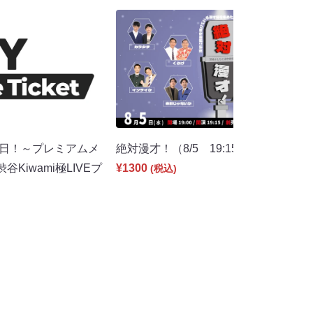
の日！～プレミアムメ
絶対漫才！（8/5 19:15）
Kiwami極LIVEプ
¥1300
(税込)
）