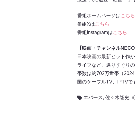
番組ホームページは
こちら
番組Xは
こちら
番組Instagramは
こちら
【映画・チャンネルNEC
日本映画の最新ヒット作か
ライブなど、選りすぐりの
帯数は約702万世帯（202
国のケーブルTV、IPTV
エバース
,
佐々木隆史
,