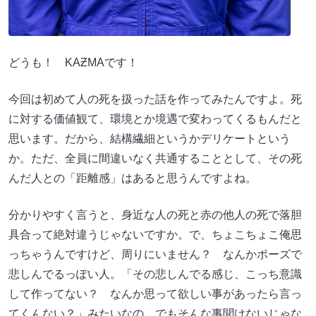
どうも！ KAƵMAです！
今回は初めて人の死を扱った話を作ってみたんですよ。死
に対する価値観て、環境とか境遇で変わってくるもんだと
思います。だから、結構繊細というかデリケートという
か。ただ、全員に間違いなく共通することとして、その死
んだ人との「距離感」はあると思うんですよね。
分かりやすく言うと、身近な人の死と赤の他人の死で落胆
具合って絶対違うじゃないですか。で、ちょこちょこ俺思
っちゃうんですけど、周りにいません？ なんかポーズで
悲しんでるっぽい人。「その悲しんでる感じ、こっち意識
して作ってない？ なんか思って欲しい事があったら言っ
てくんない？」みたいなの。でもそんな事聞けないじゃな