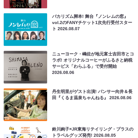
バカリズム脚本! 舞台『ノンレムの窓』
vol.2のFANYチケット1次先行受付スター
ト
2026.08.07
ニューヨーク・嶋佐が地元富士吉田市とコ
ラボ! オリジナルコーヒーがふるさと納税
サービス「わらふる」で受付開始
2026.08.06
丹生明里がゲスト出演! パンサー向井＆長
田『くるま温泉ちゃんねる』
2026.08.06
鈴川絢子×JR東海リテイリング・プラスの
トラベルグッズ発売!
2026.08.05