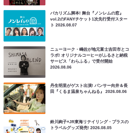
バカリズム脚本! 舞台『ノンレムの窓』
vol.2のFANYチケット1次先行受付スター
ト
2026.08.07
ニューヨーク・嶋佐が地元富士吉田市とコ
ラボ! オリジナルコーヒーがふるさと納税
サービス「わらふる」で受付開始
2026.08.06
丹生明里がゲスト出演! パンサー向井＆長
田『くるま温泉ちゃんねる』
2026.08.06
鈴川絢子×JR東海リテイリング・プラスの
トラベルグッズ発売!
2026.08.05