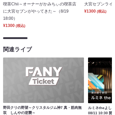
喫茶Chii～オーナーがかみちぃの喫茶店
大宮セブンライブ（
に大宮セブンがやってきた～（8/19
¥1300
(税込)
18:00）
¥1300
(税込)
関連ライブ
野田クリの野望～クリスタルジム神7 真・筋肉無
ルミネtheよし
双 しんやの逆襲～
08/11 10:30 開