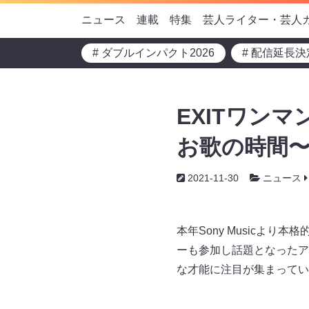
ニュース
連載
特集
芸人ライター・芸人
# ダブルインパクト2026
# 配信延長決
EXITワンマ
お歌の時間
2021-11-30
ニュース
本年Sony Musicより
ーも参加し話題となったア
な才能に注目が集まってい