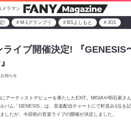
カメラマン
定!
# M-1グランプリ
# BSよしもと
# JO1
ンライブ開催決定! 『GENESI
〜』
お知らせ
本格的にアーティストデビューを果たしたEXIT。MISIAや明石
ルバム「GENESIS」は、音楽配信チャートにて軒並み1位を
ましたが、今回初の音楽ライブの開催が決定しました。