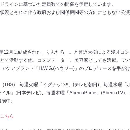
ドラインに基づいた定員数での開催を予定しています。
状況とそれに伴う政府および関係機関等の⽅針にともない公演
017年12月に結成された、りんたろー。と兼近大樹による漫才コン
eなどで活動する他、コメンテーター、美容家としても活躍。 アパ
」やヘアケアブランド「H.W.G.(ハウジー)」のプロデュースを
TBS)、毎週火曜「イグナッツ!!」(テレビ朝日)、毎週水曜「ホン
ル」(日本テレビ)、毎週木曜「AbemaPrime」(AbemaTV)、
ー出演中。
こちら