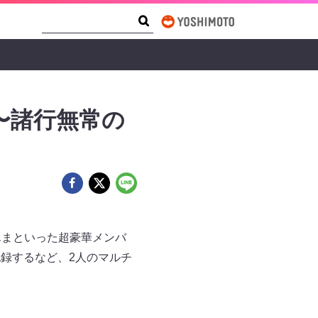
Search Form
Search
S〜諸行無常の
家さんまといった超豪華メンバ
記録するなど、2人のマルチ