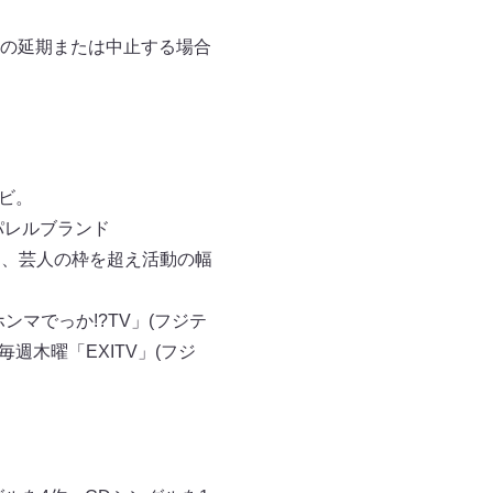
の延期または中⽌する場合
ビ。
レルブランド
手がけ、芸人の枠を超え活動の幅
マでっか!?TV」(フジテ
毎週木曜「EXITV」(フジ