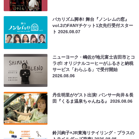
バカリズム脚本! 舞台『ノンレムの窓』
vol.2のFANYチケット1次先行受付スター
ト
2026.08.07
ニューヨーク・嶋佐が地元富士吉田市とコ
ラボ! オリジナルコーヒーがふるさと納税
サービス「わらふる」で受付開始
2026.08.06
丹生明里がゲスト出演! パンサー向井＆長
田『くるま温泉ちゃんねる』
2026.08.06
鈴川絢子×JR東海リテイリング・プラスの
トラベルグッズ発売!
2026.08.05