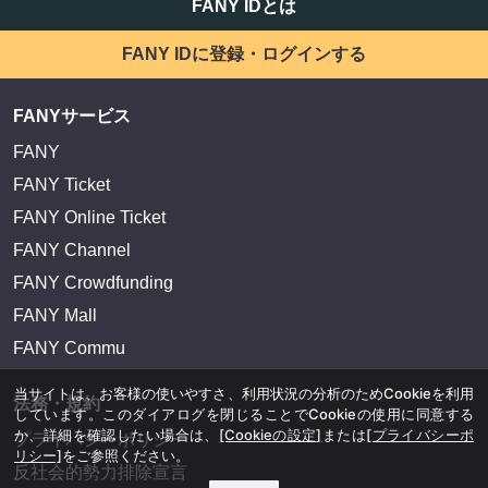
FANY IDとは
FANY IDに登録・ログインする
FANYサービス
FANY
FANY Ticket
FANY Online Ticket
FANY Channel
FANY Crowdfunding
FANY Mall
FANY Commu
当サイトは、お客様の使いやすさ、利用状況の分析のためCookieを利用
法務・規約
しています。このダイアログを閉じることでCookieの使用に同意する
か、詳細を確認したい場合は、
[Cookieの設定]
または
[プライバシーポ
プライバシーポリシー
リシー]
をご参照ください。
反社会的勢力排除宣言